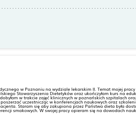
cznego w Poznaniu na wydziale lekarskim II. Temat mojej pracy ma
olskiego Stowarzyszenia Dietetyków oraz ukończyłam kurs na eduk
yłam w trakcie zajęć klinicznych w poznańskich szpitalach oraz p
oszerzać uczestnicząc w konferencjach naukowych oraz szkoleniac
cjenta. Staram się aby zakupiona przez Państwa dieta była dosto
ferencji smakowych. W swojej pracy opieram się na dowodach na