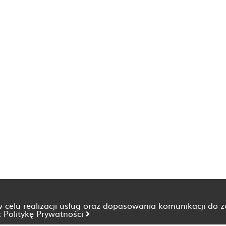
 w celu realizacji usług oraz dopasowania komunikacji do 
z
Politykę Prywatności