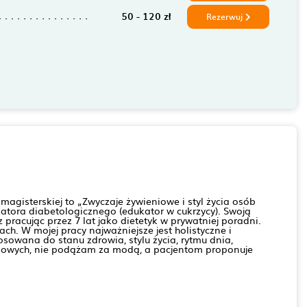
50 - 120 zł
Rezerwuj
gisterskiej to „Zwyczaje żywieniowe i styl życia osób
atora diabetologicznego (edukator w cukrzycy). Swoją
racując przez 7 lat jako dietetyk w prywatniej poradni.
h. W mojej pracy najważniejsze jest holistyczne i
sowana do stanu zdrowia, stylu życia, rytmu dnia,
ukowych, nie podążam za modą, a pacjentom proponuje