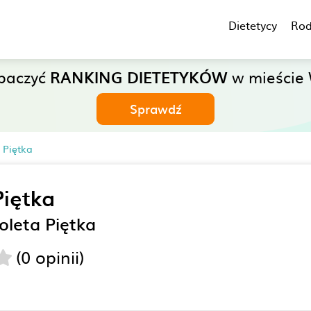
Dietetycy
Rod
baczyć
RANKING DIETETYKÓW
w mieście 
Sprawdź
 Piętka
Piętka
oleta Piętka
(0 opinii)