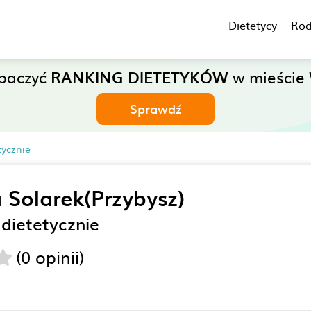
Dietetycy
Rod
obaczyć
RANKING DIETETYKÓW
w mieście 
Sprawdź
tycznie
 Solarek(Przybysz)
dietetycznie
(0 opinii)