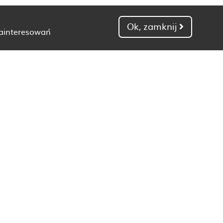
Ok, zamknij
zainteresowań
Dietetyk Gdańsk
Dietetyk Kielce
Dietetyk Łódź
Dietetyk Poznań
Dietetyk Toruń
Dietetyk Zielona Góra
Dieta wrzodziejące zapalenie jelita grubego