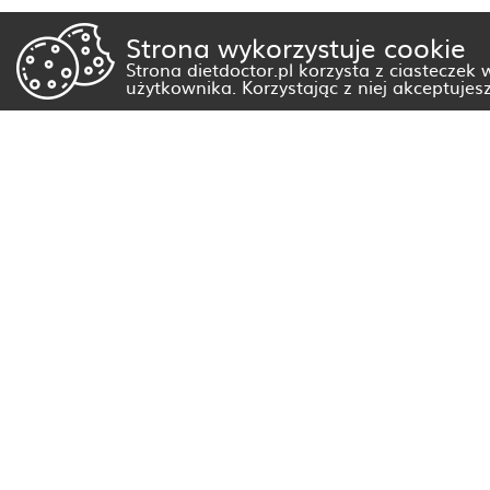
Strona wykorzystuje cookie
Strona dietdoctor.pl korzysta z ciasteczek
użytkownika. Korzystając z niej akceptujes
Dietetyk Białystok
Dietetyk Gorzów Wielkopolski
Dietetyk Kraków
Dietetyk Olsztyn
Dietetyk Rzeszów
Dietetyk Warszawa
Wszystkie miasta
Dieta nietolerancje i alergie pokarmowe