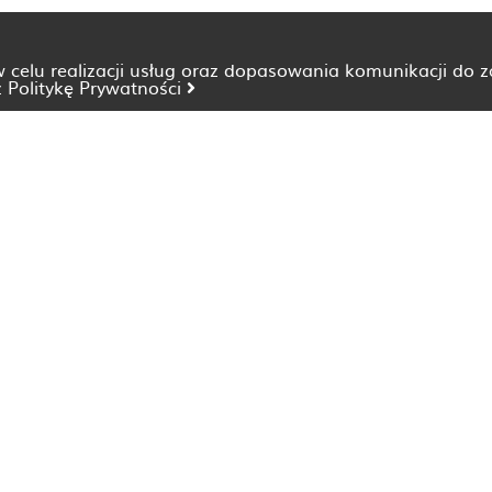
 w celu realizacji usług oraz dopasowania komunikacji do 
z
Politykę Prywatności
Dietetyk Bydgoszcz
Dietetyk Katowice
Dietetyk Lublin
Dietetyk Opole
Dietetyk Szczecin
Dietetyk Wrocław
Dieta nieżyt żołądka