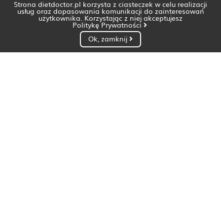
Strona dietdoctor.pl korzysta z ciasteczek w celu realizacji
usług oraz dopasowania komunikacji do zainteresowań
użytkownika. Korzystając z niej akceptujesz
Politykę Prywatności
Ok, zamknij
Dietetyk Białystok
Dietetyk Bydgoszcz
Dietetyk Gdańsk
Dietetyk Gorzów Wielkopolski
Dietetyk Katowice