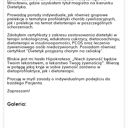
Wrocławiu, gdzie uzyskałam tytuł magistra na kierunku
Dietetyka.
Prowadzę porady indywiduale, jak również grupowe
prelekcje o tematyce profilaktyki chorób cywilizacyjnych,
jak i prelekcje na temat dietoterapii w poszczególnych
schorzeniach.
Zdobyłam certyfikaty z zakresu zastosowania dietetyki w
terapii onkologicznej, edukatora cukrzycy, dietocoachingu,
dietoterapii w insulinooporności, PCOS oraz leczenia
żywieniowego osób niedożywionych. Posiadam również
certyfikat "Dietetyk przyjazny chorym na celiakię".
Bliskie jest mi hasło Hipokratesa: „Niech żywność będzie
Twoim lekarstwem, a lekarstwo Twoją żywnością”. Wierzę
w potęgę jaką kryje w sobie żywność zarówno w
dietoprofilaktyce, jak i dietoterapii.
Pracuję w myśl zasady o indywidualnym podejściu do
każdego Pacjenta.
Zapraszam!
Galeria: