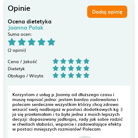
Opinie
Dodaj opinię
Ocena dietetyka
Joanna Polak
Suma ocen:
(2 opinii)
Cena / Jakość
Dietetyk
Obsługa / Wizyta
Korzystam z usług p.Joanny od dłuższego czasu i
muszę napisać jedno: jestem bardzo zadowolona i
polecam serdecznie wszystkim którzy chcą zdrowo
wrzucić swój nadbagaż w postaci dodatkowych kg :)
ja się przełamałam i to była jedna z moich lepszych
decyzji: dopasowany jadłospis, rady jak sobie radzić
w chwilach słabości, wsparcie i zadowalające efekty
w postaci mniejszych rozmiarów! Polecam