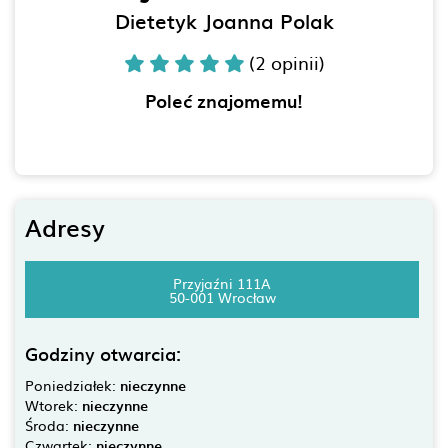
Dietetyk Joanna Polak
(2 opinii)
Poleć znajomemu!
Adresy
Przyjaźni 111A
50-001 Wrocław
Godziny otwarcia:
Poniedziałek:
nieczynne
Wtorek:
nieczynne
Środa:
nieczynne
Czwartek:
nieczynne