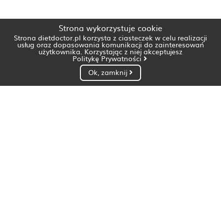
Strona wykorzystuje cookie
Strona dietdoctor.pl korzysta z ciasteczek w celu realizacji
usług oraz dopasowania komunikacji do zainteresowań
użytkownika. Korzystając z niej akceptujesz
Politykę Prywatności
Ok, zamknij
Dietetyk Białystok
Dietetyk Bydgoszcz
Dietetyk Gdańsk
Dietetyk Gorzów Wielkopolski