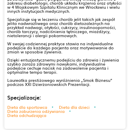
zakresu diabetologii, chorób układu krążenia oraz otyłości
w 4 Wojskowym Szpitalu Klinicznym we Wrocławiu i wielu
innych instytucjach medycznych.
Specjalizuje się w leczeniu chorób jelit takich jak zespół
jelita nadwrażliwego oraz chorób dietozależnych na
przykład nadwagi, otyłości, cukrzycy, insulinooporności,
chorób tarczycy, nadciśnienia tętniczego, miażdżycy,
nietolerancji i alergii pokarmowych.
W swojej codziennej praktyce stawia na indywidualne
podejście do każdego pacjenta oraz motywowanie do
zmian w sposobie żywienia.
Dzięki entuzjastycznemu podejściu do zdrowia i żywienia
szybko zaraża zdrowymi nawykami, indywidualne
podejście cechuje nacisk na zadowolenie pacjenta i
optymalne tempo terapii.
Laureatka prestiżowego wyróżnienia „Smok Biznesu”
podczas XXI Dzierżoniowskich Prezentacji.
Specjalizacje:
Dieta dla sportowca
Dieta dla dzieci
Dieta zaburzenia odżywiania
Dieta odchudzająca