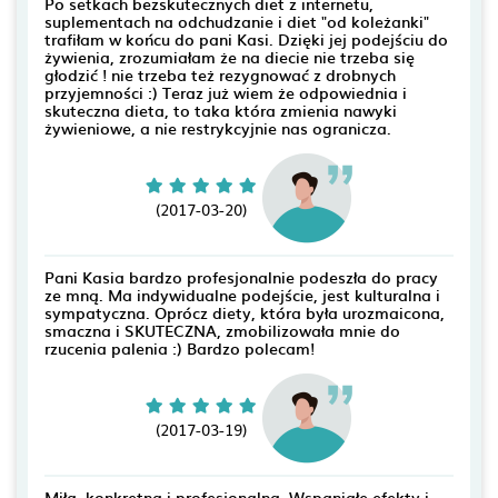
Po setkach bezskutecznych diet z internetu,
suplementach na odchudzanie i diet "od koleżanki"
trafiłam w końcu do pani Kasi. Dzięki jej podejściu do
żywienia, zrozumiałam że na diecie nie trzeba się
głodzić ! nie trzeba też rezygnować z drobnych
przyjemności :) Teraz już wiem że odpowiednia i
skuteczna dieta, to taka która zmienia nawyki
żywieniowe, a nie restrykcyjnie nas ogranicza.
(2017-03-20)
Pani Kasia bardzo profesjonalnie podeszła do pracy
ze mną. Ma indywidualne podejście, jest kulturalna i
sympatyczna. Oprócz diety, która była urozmaicona,
smaczna i SKUTECZNA, zmobilizowała mnie do
rzucenia palenia :) Bardzo polecam!
(2017-03-19)
Miła, konkretna i profesjonalna. Wspaniałe efekty i