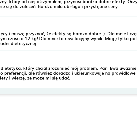
ny, który od niej otrzymałem, przynosi bardzo dobre efekty. Ocz
e się do zaleceń. Bardzo miła obsługa i przystępne ceny.
cy i muszę przyznać, że efekty są bardzo dobre :). Dla mnie liczą
tym czasu o 12 kg! Dla mnie to rewelacyjny wynik. Mogę tylko pole
radni dietetycznej.
dietetyka, który chciał zrozumieć mój problem. Pani Ewa uważnie
o preferencji, ale również doradza i ukierunkowuje na prawidłowe
iety i wierzę, ze może mi się udać.