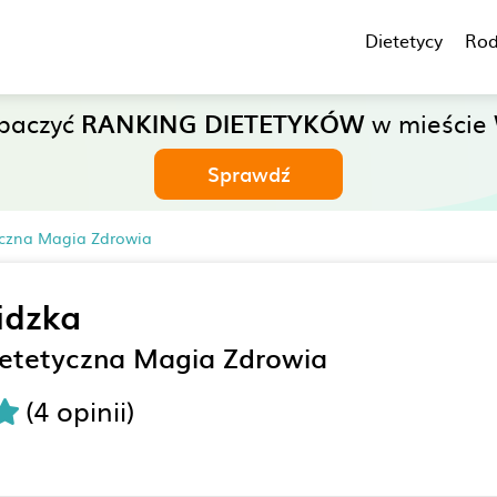
Dietetycy
Rod
obaczyć
RANKING DIETETYKÓW
w mieście 
Sprawdź
yczna Magia Zdrowia
idzka
ietetyczna Magia Zdrowia
(4 opinii)