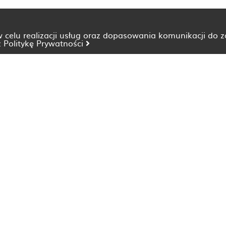
 w celu realizacji usług oraz dopasowania komunikacji do 
z
Politykę Prywatności
Dietetyk Bydgoszcz
Dietetyk Katowice
Dietetyk Lublin
Dietetyk Opole
Dietetyk Szczecin
Dietetyk Wrocław