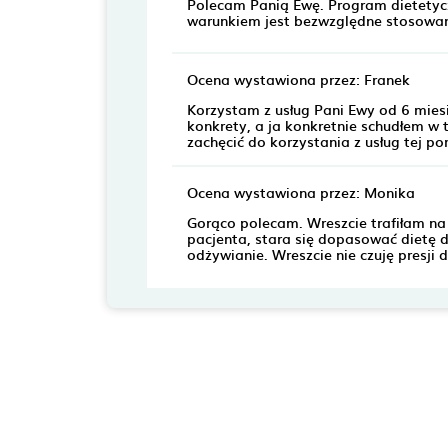
Polecam Panią Ewę. Program dietetycz
warunkiem jest bezwzględne stosowani
Ocena wystawiona przez: Franek
Korzystam z usług Pani Ewy od 6 miesię
konkrety, a ja konkretnie schudłem w 
zachęcić do korzystania z usług tej po
Ocena wystawiona przez: Monika
Gorąco polecam. Wreszcie trafiłam na 
pacjenta, stara się dopasować dietę d
odżywianie. Wreszcie nie czuję presji d