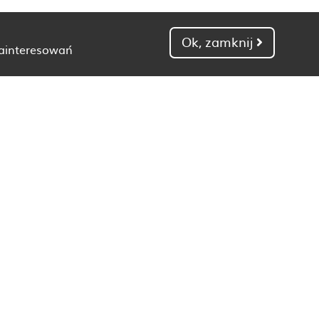
Ok, zamknij
zainteresowań
Dietetyk Gdańsk
Dietetyk Kielce
Dietetyk Łódź
Dietetyk Poznań
Dietetyk Toruń
Dietetyk Zielona Góra