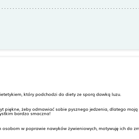
tetykiem, który podchodzi do diety ze sporą dawką luzu.⁠
 zbyt piękne, żeby odmawiać sobie pysznego jedzenia, dlatego moj
zystkim bardzo smaczna!⁠
osobom w poprawie nawyków żywieniowych, motywuję ich do zmi