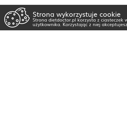
Strona wykorzystuje cookie
Strona dietdoctor.pl korzysta z ciasteczek
użytkownika. Korzystając z niej akceptujes
Dietetyk Białystok
Dietetyk Gorzów Wielkopolski
Dietetyk Kraków
Dietetyk Olsztyn
Dietetyk Rzeszów
Dietetyk Warszawa
Wszystkie miasta