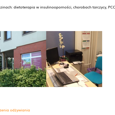
edzinach: dietoterapia w insulinooporności, chorobach tarczycy, PC
zenia odżywiania