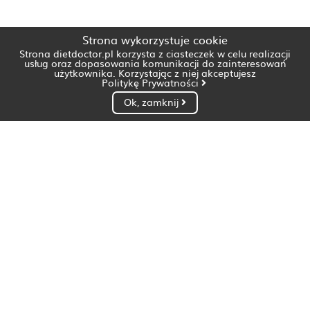
Strona wykorzystuje cookie
Strona dietdoctor.pl korzysta z ciasteczek w celu realizacji
usług oraz dopasowania komunikacji do zainteresowań
użytkownika. Korzystając z niej akceptujesz
Politykę Prywatności
Ok, zamknij
Dietetyk Białystok
Dietetyk Bydgoszcz
Dietetyk Gdańsk