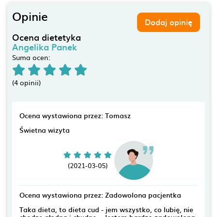
Opinie
Dodaj opinię
Ocena dietetyka
Angelika Panek
Suma ocen:
(4 opinii)
Ocena wystawiona przez: Tomasz
Świetna wizyta
(2021-03-05)
Ocena wystawiona przez: Zadowolona pacjentka
Taka dieta, to dieta cud - jem wszystko, co lubię, nie
chodzę głodna i chudnę... Jestem bardzo zadowolona