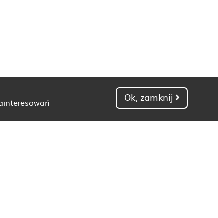
Ok, zamknij
zainteresowań
Dietetyk Gdańsk
Dietetyk Kielce
Dietetyk Łódź