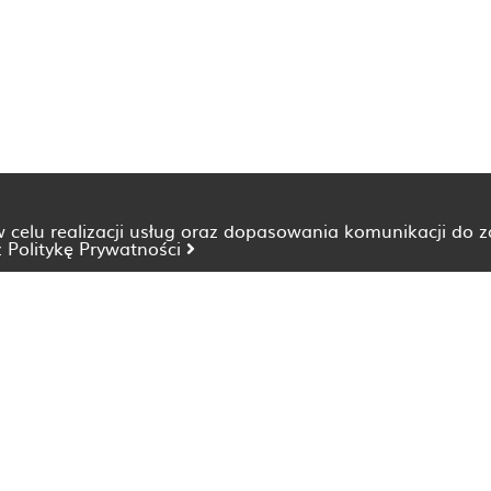
 w celu realizacji usług oraz dopasowania komunikacji do 
z
Politykę Prywatności
Dietetyk Bydgoszcz
Dietetyk Katowice
Dietetyk Lublin