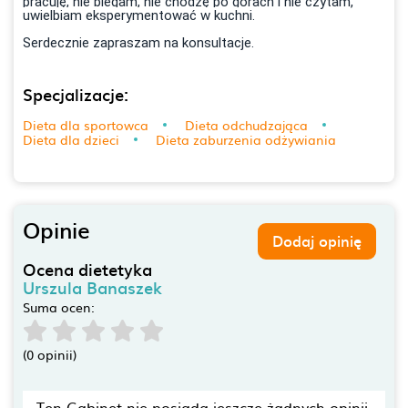
pracuję, nie biegam, nie chodzę po górach i nie czytam,
uwielbiam eksperymentować w kuchni.
Serdecznie zapraszam na konsultacje.
Specjalizacje:
Dieta dla sportowca
Dieta odchudzająca
Dieta dla dzieci
Dieta zaburzenia odżywiania
Opinie
Dodaj opinię
Ocena dietetyka
Urszula Banaszek
Suma ocen:
(0 opinii)
Ten Gabinet nie posiada jeszcze żadnych opinii.