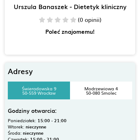
Urszula Banaszek - Dietetyk kliniczny
(0 opinii)
Poleć znajomemu!
Adresy
Świeradowska 9
Modrzewiowa 4
50-559 Wrocław
50-080 Smolec
Godziny otwarcia:
Poniedziałek:
15:00 - 21:00
Wtorek:
nieczynne
Środa:
nieczynne
Czwartek:
15:00 - 21:00