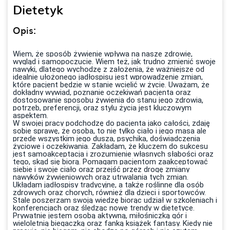
Dietetyk
Opis:
Wiem, że sposób żywienie wpływa na nasze zdrowie,
wygląd i samopoczucie. Wiem też, jak trudno zmienić swoje
nawyki, dlatego wychodzę z założenia, że ważniejsze od
idealnie ułożonego jadłospisu jest wprowadzenie zmian,
które pacjent będzie w stanie wcielić w życie. Uważam, że
dokładny wywiad, poznanie oczekiwań pacjenta oraz
dostosowanie sposobu żywienia do stanu jego zdrowia,
potrzeb, preferencji, oraz stylu życia jest kluczowym
aspektem.
W swojej pracy podchodzę do pacjenta jako całości, zdaję
sobie sprawę, że osoba, to nie tylko ciało i jego masa ale
przede wszystkim jego dusza, psychika, doświadczenia
życiowe i oczekiwania. Zakładam, że kluczem do sukcesu
jest samoakceptacja i zrozumienie własnych słabości oraz
tego, skąd się biorą. Pomagam pacjentom zaakceptować
siebie i swoje ciało oraz przejść przez drogę zmiany
nawyków żywieniowych oraz utrwalania tych zmian.
Układam jadłospisy tradycyjne, a także roślinne dla osób
zdrowych oraz chorych, również dla dzieci i sportowców.
Stale poszerzam swoją wiedzę biorąc udział w szkoleniach i
konferencjach oraz śledząc nowe trendy w dietetyce.
Prywatnie jestem osobą aktywną, miłośniczką gór i
wieloletnią biegaczką oraz fanką książek fantasy. Kiedy nie