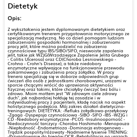
Dietetyk
Opis:
Z wykształcenia jestem dyplomowanym dietetykiem oraz
certyfikowanym trenerem przygotowania motorycznego ze
specjalizacją medyczną. No co dzień pomagam ludziom
zaburzeniami gospodarki hormonalnej i zaburzeniami
pracy jelit, które można podzielić na zaburzenia
czynnościowe typu IBS/SIBO/SIFO, nieswoiste zapalenia
jelit, takie jak WZJG(Wrzodziejące Zapalenie Jelita Grubego
- Colitis Ulcerosa) oraz CD(Choroba Lesniowskiego -
Crohna - Crohn's Disease), a także niedobory
enzymatyczne wpływające na funkcjonowanie przewodu
pokarmowego i zaburzenia pracy żołądka. W pracy
trenera specjalizuję się w doborze odpowiednich grup
ćwiczeń dla osób z jednostkami chorobowymi, urazami w
sporcie chcącymi wrócić do uprawiania aktywności
fizycznej oraz takimi, które chciałyby ćwiczyć bez bólu i
zdrowo. Moim mottem jest "W zdrowym ciele zdrowy
duch", jak najbardziej hołduję tej zasadzie i w
indywidualnej pracy z pacjentem, kładę nacisk na aspekt
holistycznego podejścia. Mój zakres działań dietetyczno-
treningowych: DIETETYKA: -Refluks żołądkowo-przełykowy
-Zgaga -Dyspepsja czynnościowa -SIBO -SIFO -IBS -WZJG i
CD -Niedobory enzymatyczne -PCOS -Insulinooporność -
Niedoczynność tarczycy -Choroba Hashimoto -Menopauza
-Niepłodność -Endometrioza -Dominacja estrogenowa -
Trądzik pospolity/różowaty -Nadmierne łysienie TRENING:
-Przygotowanie do biegów OCR -Rehabilitacja po urazach