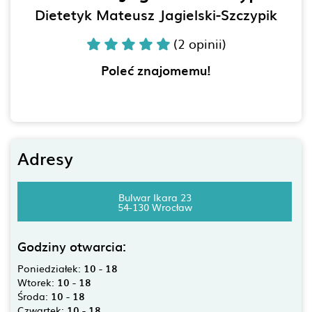
Dietetyk Mateusz Jagielski-Szczypik
(2 opinii)
Poleć znajomemu!
Adresy
Bulwar Ikara 23
54-130 Wrocław
Godziny otwarcia:
Poniedziałek:
10 - 18
Wtorek:
10 - 18
Środa:
10 - 18
Czwartek:
10 - 18