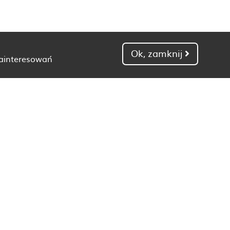
Ok, zamknij
zainteresowań
Dietetyk Gdańsk
Dietetyk Kielce
Dietetyk Łódź
Dietetyk Poznań
Dietetyk Toruń
Dietetyk Zielona Góra