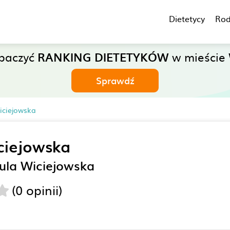
Dietetycy
Rod
obaczyć
RANKING DIETETYKÓW
w mieście 
Sprawdź
iciejowska
ciejowska
ula Wiciejowska
(0 opinii)