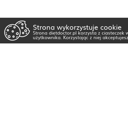
Strona wykorzystuje cookie
Strona dietdoctor.pl korzysta z ciasteczek
użytkownika. Korzystając z niej akceptujes
Dietetyk Białystok
Dietetyk Gorzów Wielkopolski
Dietetyk Kraków
Dietetyk Olsztyn
Dietetyk Rzeszów
Dietetyk Warszawa
Wszystkie miasta