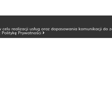
 w celu realizacji usług oraz dopasowania komunikacji do 
z
Politykę Prywatności
Dietetyk Bydgoszcz
Dietetyk Katowice
Dietetyk Lublin
Dietetyk Opole
Dietetyk Szczecin
Dietetyk Wrocław