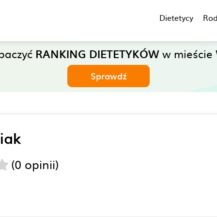
Dietetycy
Rod
obaczyć
RANKING DIETETYKÓW
w mieście 
Sprawdź
iak
(0 opinii)