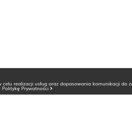
 w celu realizacji usług oraz dopasowania komunikacji do 
z
Politykę Prywatności