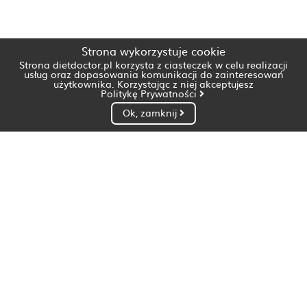
Strona wykorzystuje cookie
Strona dietdoctor.pl korzysta z ciasteczek w celu realizacji
usług oraz dopasowania komunikacji do zainteresowań
użytkownika. Korzystając z niej akceptujesz
Politykę Prywatności
Ok, zamknij
Dietetyk Białystok
Dietetyk Bydgoszcz
Dietetyk Gdańsk