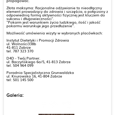
propagować.
Złota maksyma: Racjonalne odżywianie to nieodłączny
element prowadzący do zdrowia i szczęścia, a połączony z
odpowiednią formą aktywności fizycznej jest kluczem do
sukcesu i długowieczności".
"Pokarm jest warunkiem życia ludzkiego, ilość i jakość
pokarmu warunkuje jego przedłużenie".
Możliwość umówienia wizyty w wybranych placówkach:
Instytut Dietetyki i Promocji Zdrowia
ul. Wolności338b
41-811 Zabrze
tel. 787 323 370
D4D - Twój Partner.
ul. Baczyńskiego 6a/5, 41-813 Zabrze
tel. 504 964 099
Poradnia Specjalistyczna Grunwaldzka
ul. Knurowska 16, 41-804 Zabrze
tel: 501 145 500
Galeria: