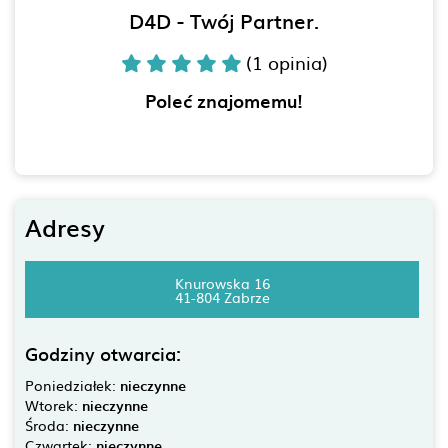
D4D - Twój Partner.
(1 opinia)
Poleć znajomemu!
Adresy
Knurowska 16
41-804 Zabrze
Godziny otwarcia:
Poniedziałek:
nieczynne
Wtorek:
nieczynne
Środa:
nieczynne
Czwartek:
nieczynne