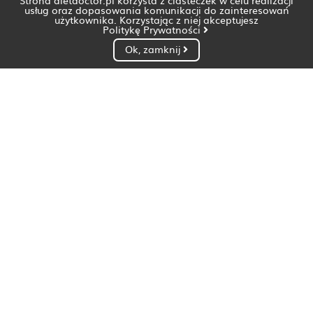
Strona dietdoctor.pl korzysta z ciasteczek w celu realizacji
usług oraz dopasowania komunikacji do zainteresowań
użytkownika. Korzystając z niej akceptujesz
Politykę Prywatności
Ok, zamknij
Dietetyk Białystok
Dietetyk Bydgoszcz
Dietetyk Gdańsk
Dietetyk Gorzów Wielkopolski
Dietetyk Katowice