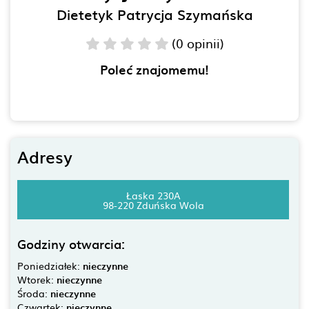
Dietetyk Patrycja Szymańska
(0 opinii)
Poleć znajomemu!
Adresy
Łaska 230A
98-220 Zduńska Wola
Godziny otwarcia:
Poniedziałek:
nieczynne
Wtorek:
nieczynne
Środa:
nieczynne
Czwartek:
nieczynne