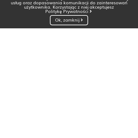
usług oraz dopasowania komunikacji do zainteresowań
użytkownika. Korzystając z niej akceptujesz
Politykę Prywatności
Ok, zamknij
Dietetyk Białystok
Dietetyk Bydgoszcz
Dietetyk Gdańsk
Dietetyk Gorzów Wielkopolski
Dietetyk Katowice
Dietetyk Kielce