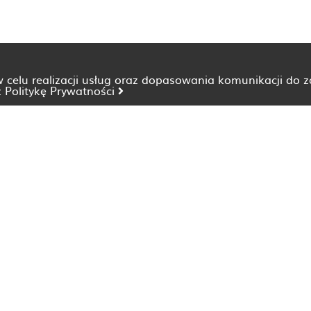
 w celu realizacji usług oraz dopasowania komunikacji do 
z
Politykę Prywatności
Dietetyk Bydgoszcz
Dietetyk Katowice
Dietetyk Lublin
Dietetyk Opole
Dietetyk Szczecin
Dietetyk Wrocław