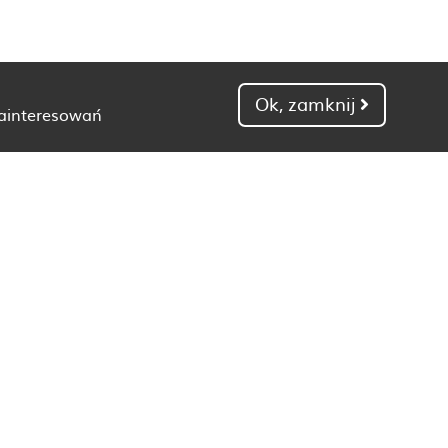
Ok, zamknij
zainteresowań
Dietetyk Gdańsk
Dietetyk Kielce
Dietetyk Łódź
Dietetyk Poznań
Dietetyk Toruń
Dietetyk Zielona Góra