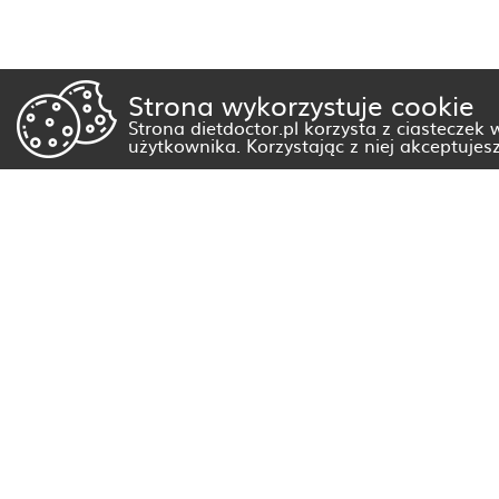
Strona wykorzystuje cookie
Strona dietdoctor.pl korzysta z ciasteczek
użytkownika. Korzystając z niej akceptujes
Dietetyk Białystok
Dietetyk Gorzów Wielkopolski
Dietetyk Kraków
Dietetyk Olsztyn
Dietetyk Rzeszów
Dietetyk Warszawa
Wszystkie miasta