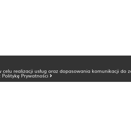
 w celu realizacji usług oraz dopasowania komunikacji do 
z
Politykę Prywatności
Dietetyk Bydgoszcz
Dietetyk Katowice