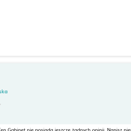
ska
Ten Gabinet nie posiada jeszcze żadnych opinii. Napisz pie