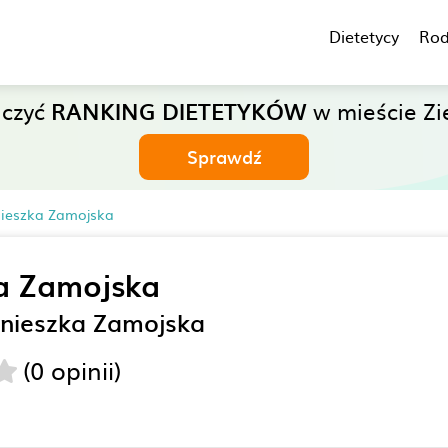
Dietetycy
Rod
aczyć
RANKING DIETETYKÓW
w mieście Zi
Sprawdź
nieszka Zamojska
a Zamojska
gnieszka Zamojska
(0 opinii)