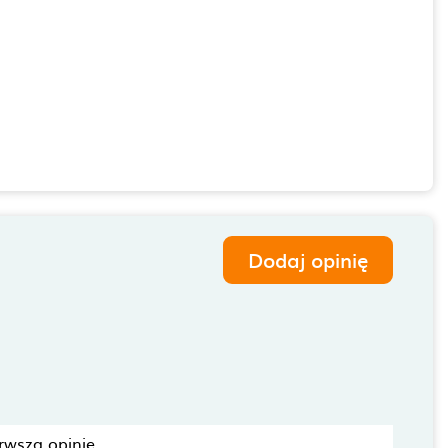
Dodaj opinię
rwszą opinię.