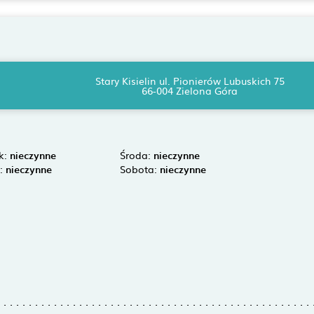
Stary Kisielin ul. Pionierów Lubuskich 75
66-004 Zielona Góra
k:
nieczynne
Środa:
nieczynne
k:
nieczynne
Sobota:
nieczynne