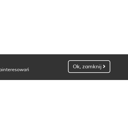
Ok, zamknij
zainteresowań
Dietetyk Gdańsk
Dietetyk Kielce