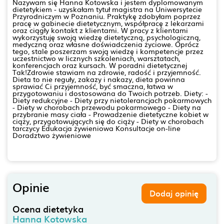
Nazywam się Hanna Kotowska i jestem dyplomowanym
dietetykiem - uzyskałam tytuł magistra na Uniwersytecie
Przyrodniczym w Poznaniu. Praktykę zdobyłam poprzez
pracę w gabinecie dietetycznym, współpracę z lekarzami
oraz ciągły kontakt z klientami. W pracy z klientami
wykorzystuję swoją wiedzę dietetyczną, psychologiczną,
medyczną oraz własne doświadczenia życiowe. Oprócz
tego, stale poszerzam swoją wiedzę i kompetencje przez
uczestnictwo w licznych szkoleniach, warsztatach,
konferencjach oraz kursach. W poradni dietetycznej
Tak!Zdrowie stawiam na zdrowie, radość i przyjemność.
Dieta to nie reguły, zakazy i nakazy, dieta powinna
sprawiać Ci przyjemność, być smaczna, łatwa w
przygotowaniu i dostosowana do Twoich potrzeb. Diety: -
Diety redukcyjne - Diety przy nietolerancjach pokarmowych
- Diety w chorobach przewodu pokarmowego - Diety na
przybranie masy ciała - Prowadzenie dietetyczne kobiet w
ciąży, przygotowujących się do ciąży - Diety w chorobach
tarczycy Edukacja żywieniowa Konsultacje on-line
Doradztwo żywieniowe
Opinie
Dodaj opinię
Ocena dietetyka
Hanna Kotowska