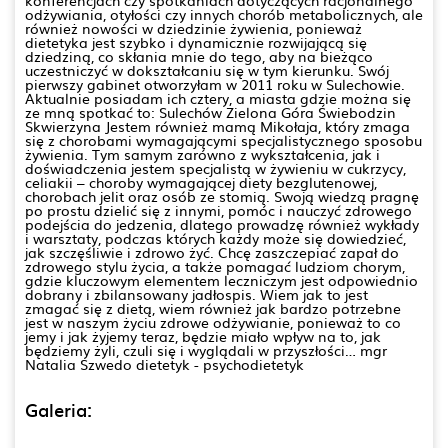
odżywiania, otyłości czy innych chorób metabolicznych, ale
również nowości w dziedzinie żywienia, ponieważ
dietetyka jest szybko i dynamicznie rozwijającą się
dziedziną, co skłania mnie do tego, aby na bieżąco
uczestniczyć w dokształcaniu się w tym kierunku. Swój
pierwszy gabinet otworzyłam w 2011 roku w Sulechowie.
Aktualnie posiadam ich cztery, a miasta gdzie można się
ze mną spotkać to: Sulechów Zielona Góra Świebodzin
Skwierzyna Jestem również mamą Mikołaja, który zmaga
się z chorobami wymagającymi specjalistycznego sposobu
żywienia. Tym samym zarówno z wykształcenia, jak i
doświadczenia jestem specjalistą w żywieniu w cukrzycy,
celiakii – choroby wymagającej diety bezglutenowej,
chorobach jelit oraz osób ze stomią. Swoją wiedzą pragnę
po prostu dzielić się z innymi, pomóc i nauczyć zdrowego
podejścia do jedzenia, dlatego prowadzę również wykłady
i warsztaty, podczas których każdy może się dowiedzieć,
jak szczęśliwie i zdrowo żyć. Chcę zaszczepiać zapał do
zdrowego stylu życia, a także pomagać ludziom chorym,
gdzie kluczowym elementem leczniczym jest odpowiednio
dobrany i zbilansowany jadłospis. Wiem jak to jest
zmagać się z dietą, wiem również jak bardzo potrzebne
jest w naszym życiu zdrowe odżywianie, ponieważ to co
jemy i jak żyjemy teraz, będzie miało wpływ na to, jak
będziemy żyli, czuli się i wyglądali w przyszłości… mgr
Natalia Szwedo dietetyk - psychodietetyk
Galeria: