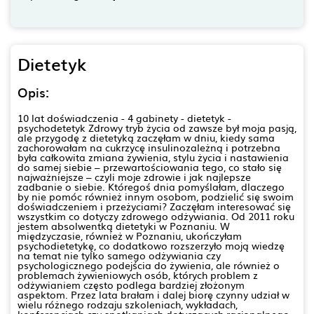
Dietetyk
Opis:
10 lat doświadczenia - 4 gabinety - dietetyk -
psychodetetyk Zdrowy tryb życia od zawsze był moja pasją,
ale przygodę z dietetyką zaczęłam w dniu, kiedy sama
zachorowałam na cukrzycę insulinozależną i potrzebna
była całkowita zmiana żywienia, stylu życia i nastawienia
do samej siebie – przewartościowania tego, co stało się
najważniejsze – czyli moje zdrowie i jak najlepsze
zadbanie o siebie. Któregoś dnia pomyślałam, dlaczego
by nie pomóc również innym osobom, podzielić się swoim
doświadczeniem i przeżyciami? Zaczęłam interesować się
wszystkim co dotyczy zdrowego odżywiania. Od 2011 roku
jestem absolwentką dietetyki w Poznaniu. W
międzyczasie, również w Poznaniu, ukończyłam
psychodietetykę, co dodatkowo rozszerzyło moją wiedzę
na temat nie tylko samego odżywiania czy
psychologicznego podejścia do żywienia, ale również o
problemach żywieniowych osób, których problem z
odżywianiem często podlega bardziej złożonym
aspektom. Przez lata brałam i dalej biorę czynny udział w
wielu różnego rodzaju szkoleniach, wykładach,
konferencjach czy spotkaniach dotyczących racjonalnego