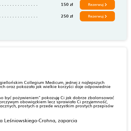
150 zł
Rezerwuj
250 zł
Rezerwuj
agiellońskim Collegium Medicum, jednej z najlepszych
ych oraz pokazała jak wielkie korzyści daje odpowiednie
nno być pożywieniem" pokazuję Ci jak dobrze zbalansować
porczywym obowiązkiem lecz sprawiała Ci przyjemność,
acznych, prostych a przede wszystkim prostych przepisów
ba Leśniowskiego-Crohna, zaparcia