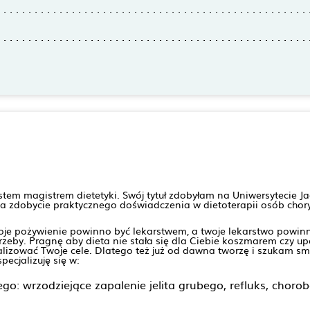
stem magistrem dietetyki. Swój tytuł zdobyłam na Uniwersytecie J
 na zdobycie praktycznego doświadczenia w dietoterapii osób chor
woje pożywienie powinno być lekarstwem, a twoje lekarstwo powi
zeby. Pragnę aby dieta nie stała się dla Ciebie koszmarem czy u
lizować Twoje cele. Dlatego też już od dawna tworzę i szukam sm
ecjalizuję się w:
 wrzodziejące zapalenie jelita grubego, refluks, choro