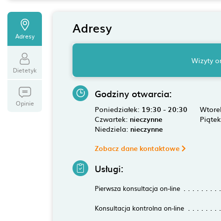
Adresy
Adresy
Wizyty o
Dietetyk
Godziny otwarcia:
Opinie
Poniedziałek:
19:30 - 20:30
Wtore
Czwartek:
nieczynne
Piąte
Niedziela:
nieczynne
Zobacz dane kontaktowe
Usługi:
Pierwsza konsultacja on-line
Konsultacja kontrolna on-line