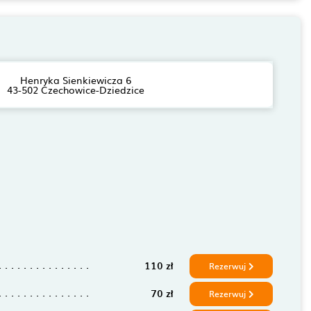
Henryka Sienkiewicza 6
43-502 Czechowice-Dziedzice
110 zł
Rezerwuj
70 zł
Rezerwuj