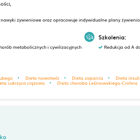
ości,
nawyki żywieniowe oraz opracowuje indywidualne plany żywienio
Szkolenia:
horób metabolicznych i cywilizacyjnych
Redukcja od A do
rubego
Dieta nowotwór
Dieta zaparcia
Dieta insu
eta cukrzyca ciążowa
Dieta choroba Leśniowskiego-Crohna
zko