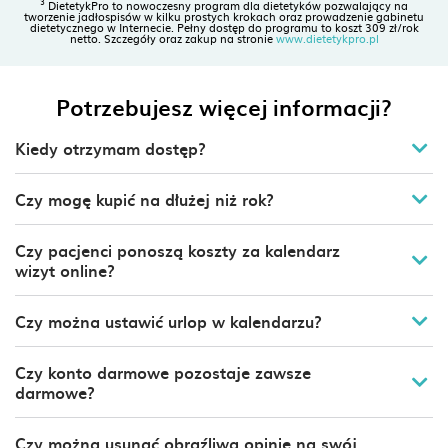
3
DietetykPro to nowoczesny program dla dietetyków pozwalający na
tworzenie jadłospisów w kilku prostych krokach oraz prowadzenie gabinetu
dietetycznego w Internecie. Pełny dostęp do programu to koszt 309 zł/rok
netto. Szczegóły oraz zakup na stronie
www.dietetykpro.pl
Potrzebujesz więcej informacji?
Kiedy otrzymam dostęp?
Gdy korzystasz z płatności kartą lub za
Czy mogę kupić na dłużej niż rok?
pomocą płatności PayU, dostęp do
kalendarza uzyskasz już po 5 minutach. W
Kalendarz DietDoctor możesz kupić na
przypadku przelewów tradycyjnych okres ten
Czy pacjenci ponoszą koszty za kalendarz
dłuższy okres niż 1 rok. Przygotowana jest
jest nieco dłuższy - wiąże się z księgowaniem
wizyt online?
wtedy indywidualna oferta. W tym celu
płatności przez banki. W celu przyspieszenia
skontaktuj się z nami pod nr tel.
790222800
aktywacji możesz wysłać potwierdzenie
Nie, pacjenci nic nie płacą ani za możliwość
lub napisz na
kontakt@dietdoctor.pl
przelewu na
Czy można ustawić urlop w kalendarzu?
kontakt@dietdoctor.pl
umawiania się online do dietetyka, ani za
przypomnienie o wizycie emailem.
Tak, dietetyk może ustawić urlop na dowolną
Czy konto darmowe pozostaje zawsze
ilość dni.
darmowe?
Konto darmowe zawsze pozostaje bezpłatne
Czy można usunąć obraźliwą opinie na swój
(więcej informacji na ten temat w