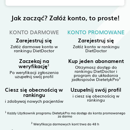
Jak zacząć? Załóż konto, to proste!
KONTO DARMOWE
KONTO PROMOWANE
Zarejestruj się
Zarejestruj się
Załóż darmowe konto w
Załóż konto w rankingu
rankingu DietDoctor
DietDoctor
Zaczekaj na
Kup jeden abonament
weryfikację
2
Otrzymasz dostęp do
rankingu DietDoctor i
Po weryfikacji zgłoszenia
program do układania
uzupełnij swój profil
jadłospisów DietetykPro
3
Ciesz się obecnością w
Uzupełnij swój profil
rankingu
i ciesz się obecnością w
rankingu
i zdobywaj nowych pacjentów
1
Każdy Użytkownik programu DietetykPro ma dostęp do konta promowanego
za darmo
2
Weryfikacja darmowych kont trwa do 48 h