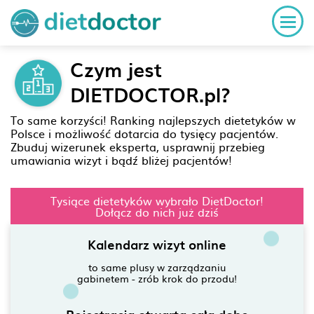
Czym jest
DIETDOCTOR.pl?
To same korzyści! Ranking najlepszych dietetyków
w
Polsce i możliwość dotarcia do tysięcy pacjentów.
Zbuduj wizerunek eksperta, usprawnij przebieg
umawiania wizyt i bądź bliżej pacjentów!
Tysiące dietetyków wybrało DietDoctor!
Dołącz do nich już dziś
Kalendarz wizyt online
to same plusy w zarządzaniu
gabinetem - zrób krok do przodu!