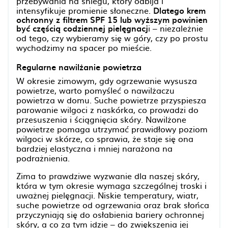
przebywania na śniegu, który odbija i
intensyfikuje promienie słoneczne.
Dlatego krem
ochronny z filtrem SPF 15 lub wyższym powinien
być częścią codziennej pielęgnacj
i – niezależnie
od tego, czy wybieramy się w góry, czy po prostu
wychodzimy na spacer po mieście.
Regularne nawilżanie powietrza
W okresie zimowym, gdy ogrzewanie wysusza
powietrze, warto pomyśleć o nawilżaczu
powietrza w domu. Suche powietrze przyspiesza
parowanie wilgoci z naskórka, co prowadzi do
przesuszenia i ściągnięcia skóry. Nawilżone
powietrze pomaga utrzymać prawidłowy poziom
wilgoci w skórze, co sprawia, że staje się ona
bardziej elastyczna i mniej narażona na
podrażnienia.
Zima to prawdziwe wyzwanie dla naszej skóry,
która w tym okresie wymaga szczególnej troski i
uważnej pielęgnacji. Niskie temperatury, wiatr,
suche powietrze od ogrzewania oraz brak słońca
przyczyniają się do osłabienia bariery ochronnej
skóry, a co za tym idzie – do zwiększenia jej