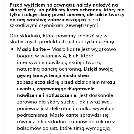
Przed wyjściem na zewnątrz należy nałożyć na
skórę tłusty lub półtłusty krem ochronny, który nie
tylko izoluje skórę przed zimnem, ale także tworzy
na niej warstwę zabezpieczającą
przed
szkodliwymi czynnikami zewnętrznymi.
Oto składniki, które powinny znaleźć się w
skutecznych produktach ochronnych na zimę:
Masło karite
– Masło karite jest wyjątkowo
bogate w witaminy A, E i F, które
intensywnie nawilżają skórę i tworzą
naturalną barierę ochronną. D
zięki swojej
gęstej konsystencji masło shea
zabezpiecza skórę przed działaniem mrozu
i wiatru, zapewniając długotrwałe
nawilżenie i natłuszczenie.
Jest doskonałe
zarówno dla skóry suchej, jak i wrażliwej,
ponieważ jest delikatne i rzadko wywołuje
podrażnienia. Masło karite sprawdzi się
również jako składnik kremów do rąk oraz
balsamów do ust, które zimą wymagają