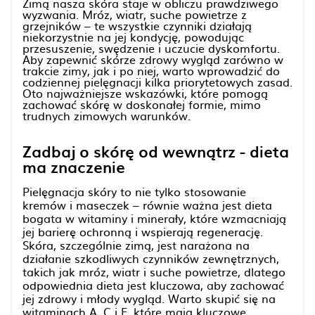
Zimą nasza skóra staje w obliczu prawdziwego
wyzwania. Mróz, wiatr, suche powietrze z
grzejników – te wszystkie czynniki działają
niekorzystnie na jej kondycję, powodując
przesuszenie, swędzenie i uczucie dyskomfortu.
Aby zapewnić skórze zdrowy wygląd zarówno w
trakcie zimy, jak i po niej, warto wprowadzić do
codziennej pielęgnacji kilka priorytetowych zasad.
Oto najważniejsze wskazówki, które pomogą
zachować skórę w doskonałej formie, mimo
trudnych zimowych warunków.
Zadbaj o skórę od wewnątrz - dieta
ma znaczenie
Pielęgnacja skóry to nie tylko stosowanie
kremów i maseczek – równie ważna jest dieta
bogata w witaminy i minerały, które wzmacniają
jej barierę ochronną i wspierają regenerację.
Skóra, szczególnie zimą, jest narażona na
działanie szkodliwych czynników zewnętrznych,
takich jak mróz, wiatr i suche powietrze, dlatego
odpowiednia dieta jest kluczowa, aby zachować
jej zdrowy i młody wygląd. Warto skupić się na
witaminach A, C i E, które mają kluczowe