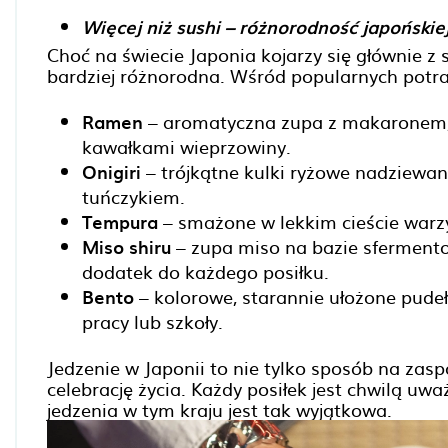
Więcej niż sushi – różnorodność japońskie
Choć na świecie Japonia kojarzy się głównie z 
bardziej różnorodna. Wśród popularnych potra
Ramen
– aromatyczna zupa z makaronem, 
kawałkami wieprzowiny.
Onigiri
– trójkątne kulki ryżowe nadziewan
tuńczykiem.
Tempura
– smażone w lekkim cieście warz
Miso shiru
– zupa miso na bazie sfermento
dodatek do każdego posiłku.
Bento
– kolorowe, starannie ułożone pudeł
pracy lub szkoły.
Jedzenie w Japonii to nie tylko sposób na zasp
celebrację życia. Każdy posiłek jest chwilą uwa
jedzenia w tym kraju jest tak wyjątkowa.