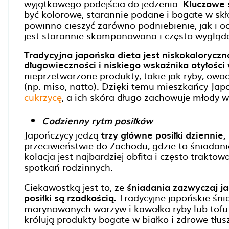
wyjątkowego podejścia do jedzenia.
Kluczowe s
być kolorowe, starannie podane i bogate w skł
powinno cieszyć zarówno podniebienie, jak i o
jest starannie skomponowana i często wygląda 
Tradycyjna japońska dieta jest niskokaloryczn
długowieczności i niskiego wskaźnika otyłości 
nieprzetworzone produkty, takie jak ryby, ow
(np. miso, natto). Dzięki temu mieszkańcy Japo
cukrzycę
, a ich skóra długo zachowuje młody w
Codzienny rytm posiłków
Japończycy jedzą
trzy główne posiłki dziennie,
przeciwieństwie do Zachodu, gdzie to śniadanie
kolacja jest najbardziej obfita i często trakto
spotkań rodzinnych.
Ciekawostką jest to, że
śniadania zazwyczaj j
posiłki są rzadkością.
Tradycyjne japońskie śnia
marynowanych warzyw i kawałka ryby lub tofu. 
królują produkty bogate w białko i zdrowe tłus