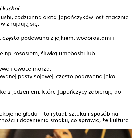
j kuchni
sushi, codzienna dieta Japończyków jest znacznie
w znajdują się:
często podawana z jajkiem, wodorostami i
e np. łososiem, śliwką umeboshi lub
ywa i owoce morza.
wanej pasty sojowej, często podawana jako
ka z jedzeniem, które Japończycy zabierają do
okojenie głodu – to rytuał, sztuka i sposób na
żności i docenienia smaku, co sprawia, że kultura