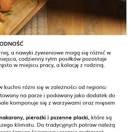
RODNOŚĆ
rnej, a nawyki żywieniowe mogą się różnić w
miejsca, codzienny rytm posiłków pozostaje
sto w miejscu pracy, a kolację z rodziną.
 w kuchni różni się w zależności od regionu:
towany na parze i podawany jako dodatek do
onale komponuje się z warzywami oraz mięsem
akarony, pierożki i pszenne placki,
które są
ejszego klimatu. Do tradycyjnych potraw należą
 oraz lamian (ciągniony ręcznie makaron).