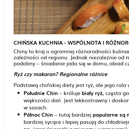
CHIŃSKA KUCHNIA - WSPÓLNOTA I RÓŻNO
Chiny to kraj o ogromnej różnorodności kulina
zależności od regionu. Jednak niezależnie od 
podobny – śniadanie jada się w domu, obiad czę
Ryż czy makaron? Regionalne różnice
Podstawą chińskiej diety jest ryż, ale jego rola
Południe Chin
– króluje
biały ryż,
często go
większości dań. Jest lekkostrawny i dosk
w sosach.
Północ Chin
– tutaj bardziej
popularne są m
bardziej sycące i lepiej pasują do chłodni
np. jiaozi (pierożki z mięsem i warzywami)