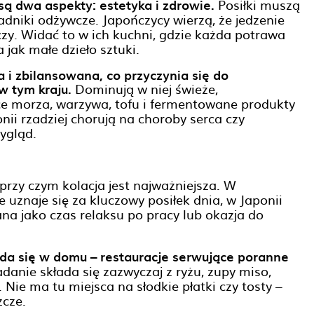
ą dwa aspekty: estetyka i zdrowie.
Posiłki muszą
adniki odżywcze. Japończycy wierzą, że jedzenie
czy. Widać to w ich kuchni, gdzie każda potrawa
jak małe dzieło sztuki.
a i zbilansowana, co przyczynia się do
w tym kraju.
Dominują w niej świeże,
oce morza, warzywa, tofu i fermentowane produkty
nii rzadziej chorują na choroby serca czy
ygląd.
przy czym kolacja jest najważniejsza. W
 uznaje się za kluczowy posiłek dnia, w Japonii
wana jako czas relaksu po pracy lub okazja do
ada się w domu – restauracje serwujące poranne
danie składa się zazwyczaj z ryżu, zupy miso,
Nie ma tu miejsca na słodkie płatki czy tosty –
zcze.