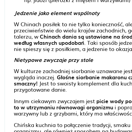
Jedzenie jako element wspólnoty
W Chinach posiłek to nie tylko konieczność, a
przeciwieństwie do wielu krajów zachodnich, g
talerzu, w
Chinach dania są ustawiane na środk
według własnych upodobań
. Taki sposób jedz
nie spieszy się z posiłkiem, a jedzenie to okaz
Nietypowe zwyczaje przy stole
W kulturze zachodniej siorbanie uznawane jest
wygląda inaczej.
Głośne siorbanie makaronu cz
smaczny!
Jest to swoisty komplement dla kuch
przygotowane danie.
Innym ciekawym zwyczajem jest
picie wody p
to w utrzymaniu równowagi organizmu
i popra
warzywny lub z grzybami, który ma właściwości
Chińska kuchnia to połączenie tradycji, smaku 
organizmu, ale również sposobem na budowanie