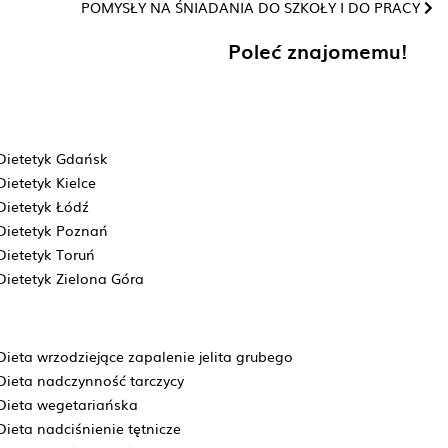
POMYSŁY NA ŚNIADANIA DO SZKOŁY I DO PRACY
Poleć znajomemu!
Dietetyk Gdańsk
Dietetyk Kielce
Dietetyk Łódź
Dietetyk Poznań
Dietetyk Toruń
Dietetyk Zielona Góra
Dieta wrzodziejące zapalenie jelita grubego
Dieta nadczynność tarczycy
Dieta wegetariańska
Dieta nadciśnienie tętnicze