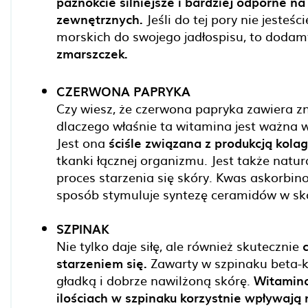
paznokcie silniejsze i bardziej odporne n
zewnętrznych.
Jeśli do tej pory nie jesteś
morskich do swojego jadłospisu, to dodam
zmarszczek.
CZERWONA PAPRYKA
Czy wiesz, że czerwona papryka zawiera z
dlaczego właśnie ta witamina jest ważna w
Jest ona
ściśle związana z produkcją kola
tkanki łącznej organizmu. Jest także natu
proces starzenia się skóry. Kwas askorbino
sposób stymuluje syntezę ceramidów w skór
SZPINAK
Nie tylko daje siłę, ale również skutecznie
starzeniem się.
Zawarty w szpinaku beta-k
gładką i dobrze nawilżoną skórę.
Witamina
ilościach w szpinaku korzystnie wpływają