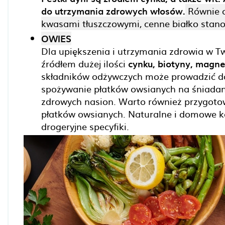
do utrzymania zdrowych włosów.
Równie c
kwasami tłuszczowymi, cenne białko stano
OWIES
Dla upiększenia i utrzymania zdrowia w T
źródłem dużej ilości
cynku, biotyny, magne
składników odżywczych może prowadzić do 
spożywanie płatków owsianych na śniadan
zdrowych nasion. Warto również przygot
płatków owsianych. Naturalne i domowe ko
drogeryjne specyfiki.