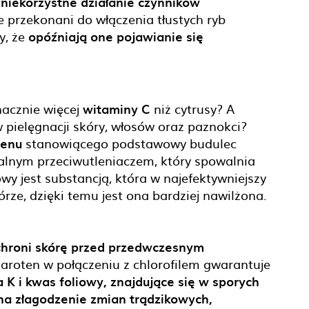
a niekorzystne działanie czynników
cie przekonani do włączenia tłustych ryb
y, że
opóźniają one pojawianie się
nacznie więcej
witaminy C
niż cytrusy? A
 pielęgnacji skóry, włosów oraz paznokci?
genu
stanowiącego podstawowy budulec
ralnym przeciwutleniaczem, który spowalnia
wy jest substancją, która w najefektywniejszy
ze, dzięki temu jest ona bardziej nawilżona.
chroni skórę przed przedwczesnym
aroten w połączeniu z chlorofilem gwarantuje
 K i kwas foliowy, znajdujące się w sporych
 na złagodzenie zmian trądzikowych,