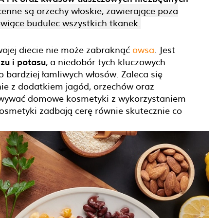
enne są orzechy włoskie, zawierające poza
wiące budulec wszystkich tkanek.
wojej diecie nie może zabraknąć
owsa
. Jest
zu i potasu
, a niedobór tych kluczowych
bardziej łamliwych włosów. Zaleca się
ie z dodatkiem jagód, orzechów oraz
owywać domowe kosmetyki z wykorzystaniem
smetyki zadbają cerę równie skutecznie co