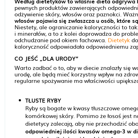
Według dietetyków to właśnie dieta odgrywa 
pewnych produktów zawierających odpowiednie
odżywienie skóry, włosów oraz paznokci. Waż
włosów pojawia się zwłaszcza u osób, które s
Niestety, ale ograniczanie kaloryczności to t
i minerałów, a to z kolei doprowadza do prob
odchudzanie pod okiem fachowca.
Dietetyk
do
kaloryczność odpowiadała odpowiedniemu zap
CO JEŚĆ „DLA URODY”
Warto zadbać o to, aby w diecie znalazły się w
urodę, ale będą mieć korzystny wpływ na zdrow
regularne spożywanie ma właściwości upiększa
TŁUSTE RYBY
Ryby są bogate w kwasy tłuszczowe omega-3
komórkowej skóry. Pomimo że łosoś jest na
dietetycy zalecają, aby nie przechodzić ob
odpowiedniej ilości kwasów omega-3 w diec