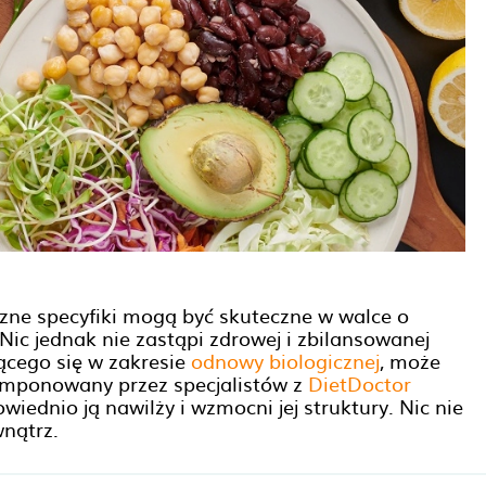
zne specyfiki mogą być skuteczne w walce o
Nic jednak nie zastąpi zdrowej i zbilansowanej
jącego się w zakresie
odnowy biologicznej
, może
omponowany przez specjalistów z
DietDoctor
iednio ją nawilży i wzmocni jej struktury. Nic nie
wnątrz.