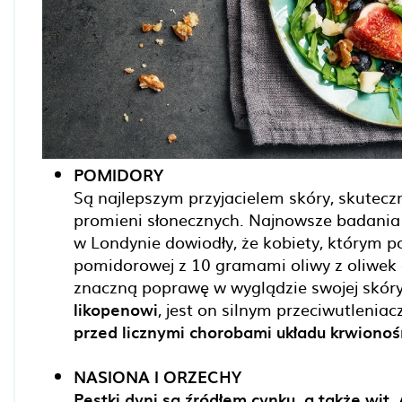
POMIDORY
Są najlepszym przyjacielem skóry, skutecz
promieni słonecznych. Najnowsze badania
w Londynie dowiodły, że kobiety, którym p
pomidorowej z 10 gramami oliwy z oliwek 
znaczną poprawę w wyglądzie swojej skóry
likopenowi
, jest on silnym przeciwutlenia
przed licznymi chorobami układu krwiono
NASIONA I ORZECHY
Pestki dyni są źródłem cynku, a także wit