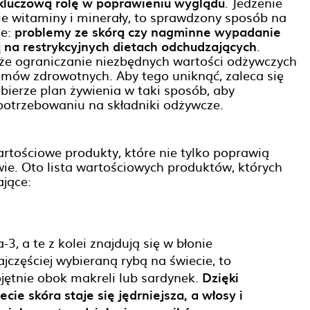
kluczową rolę w poprawieniu wyglądu
. Jedzenie
 witaminy i minerały, to sprawdzony sposób na
ne:
problemy ze skórą czy nagminne wypadanie
ą na restrykcyjnych dietach odchudzających
.
akże ograniczanie niezbędnych wartości odżywczych
lemów zdrowotnych. Aby tego uniknąć, zaleca się
bierze plan żywienia w taki sposób, aby
otrzebowaniu na składniki odżywcze.
artościowe produkty, które nie tylko poprawią
ie. Oto lista wartościowych produktów, których
jące:
, a te z kolei znajdują się w błonie
jczęściej wybieraną rybą na świecie, to
ojętnie obok makreli lub sardynek.
Dzięki
ie skóra staje się jędrniejsza, a włosy i