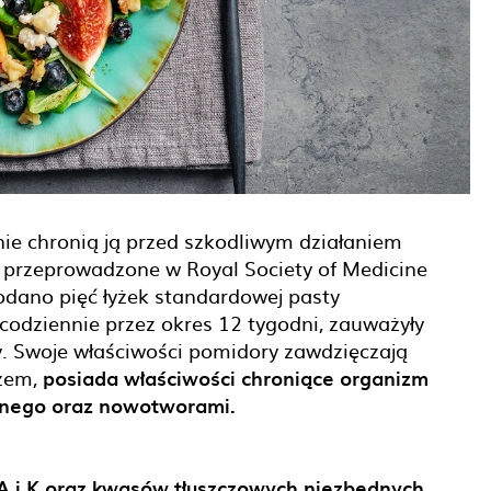
nie chronią ją przed szkodliwym działaniem
 przeprowadzone w Royal Society of Medicine
odano pięć łyżek standardowej pasty
codziennie przez okres 12 tygodni, zauważyły
. Swoje właściwości pomidory zawdzięczają
czem,
posiada właściwości chroniące organizm
śnego oraz nowotworami.
. A i K oraz kwasów tłuszczowych niezbędnych