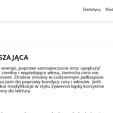
Dietetycy
Rod
KSZAJĄCA
 energii, poprawi samopoczucie oraz upiększy!
cienkie i wypadające włosy, ziemista cera nie
eniem. Drobne zmiany w codziennym jadłospisie
uczem do poprawy kondycji cery i włosów. Jeśli
jakie modyfikacje w stylu żywienia będą korzystne
amy do lektury.