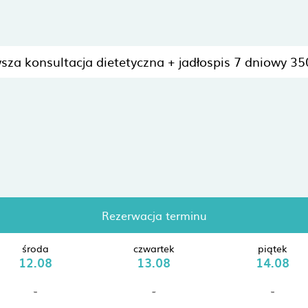
sza konsultacja dietetyczna + jadłospis 7 dniowy 350
Rezerwacja terminu
środa
czwartek
piątek
12.08
13.08
14.08
-
-
-