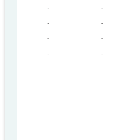
-
-
-
-
-
-
-
-