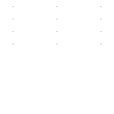
-
-
-
-
-
-
-
-
-
-
-
-