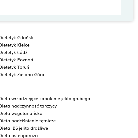
Dietetyk Gdańsk
Dietetyk Kielce
Dietetyk Łódź
Dietetyk Poznań
Dietetyk Toruń
Dietetyk Zielona Góra
Dieta wrzodziejące zapalenie jelita grubego
Dieta nadczynność tarczycy
Dieta wegetariańska
Dieta nadciśnienie tętnicze
Dieta IBS jelito drażliwe
Dieta osteoporoza