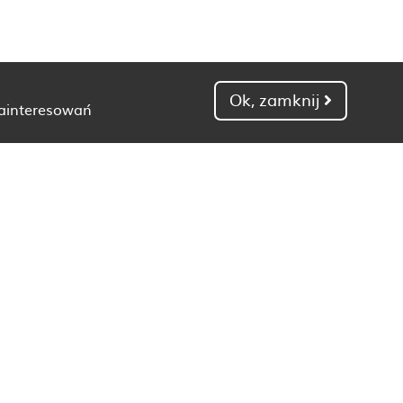
Ok, zamknij
zainteresowań
Dietetyk Gdańsk
Dietetyk Kielce
Dietetyk Łódź
Dietetyk Poznań
Dietetyk Toruń
Dietetyk Zielona Góra