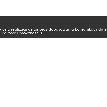
 w celu realizacji usług oraz dopasowania komunikacji do 
z
Politykę Prywatności
Dietetyk Bydgoszcz
Dietetyk Katowice
Dietetyk Lublin
Dietetyk Opole
Dietetyk Szczecin
Dietetyk Wrocław