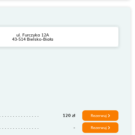
ul. Furczyka 12A
43-514 Bielsko-Biała
120 zł
Rezerwuj
-
Rezerwuj