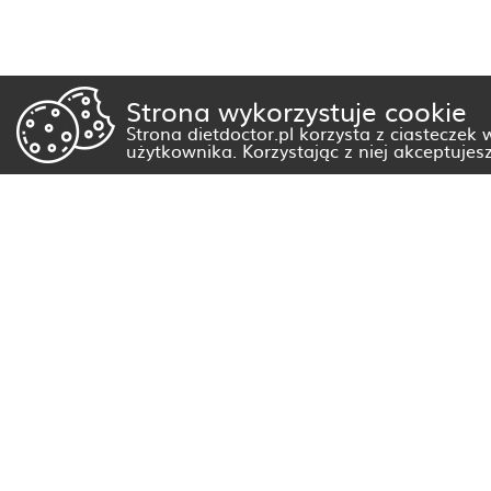
Strona wykorzystuje cookie
Strona dietdoctor.pl korzysta z ciasteczek
użytkownika. Korzystając z niej akceptujes
Dietetyk Białystok
Dietetyk Gorzów Wielkopolski
Dietetyk Kraków
Dietetyk Olsztyn
Dietetyk Rzeszów
Dietetyk Warszawa
Wszystkie miasta