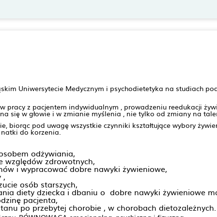
ąskim Uniwersytecie Medycznym i psychodietetyka na studiach p
w pracy z pacjentem indywidualnym , prowadzeniu reedukacji żyw
się w głowie i w zmianie myślenia , nie tylko od zmiany na tale
ie, biorąc pod uwagę wszystkie czynniki kształtujące wybory żywi
 natki do korzenia.
posobem odżywiania,
e względów zdrowotnych,
mów i wypracować dobre nawyki żywieniowe,
 ,
ucie osób starszych,
ania diety dziecka i dbaniu o dobre nawyki żywieniowe 
odzinę pacjenta,
nu po przebytej chorobie , w chorobach dietozależnych.