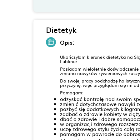
Dietetyk
Opis:
Ukończyłam kierunek dietetyka na Śl
Lublinie.
Posiadam wieloletnie doświadczenie 
zmiana nawyków żywieniowych zaczyna 
Do swojej pracy podchodzę holistyczn
przyczynę, więc przyglądam się im od
Pomagam:
odzyskać kontrolę nad swoim s
zmienić dotychczasowe nawyki z
pozbyć się dodatkowych kilogra
zadbać o zdrowie kobiety w ciąży
dbać o zdrowie i dobre samopocz
w organizacji zdrowego rozszerz
uczę zdrowego stylu życia całą r
pomagam w powrocie do dobrosta