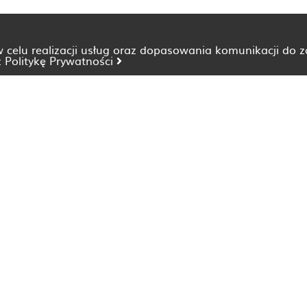
 w celu realizacji usług oraz dopasowania komunikacji do 
z
Politykę Prywatności
Dietetyk Bydgoszcz
Dietetyk Katowice
Dietetyk Lublin
Dietetyk Opole
Dietetyk Szczecin
Dietetyk Wrocław
Dieta nieżyt żołądka