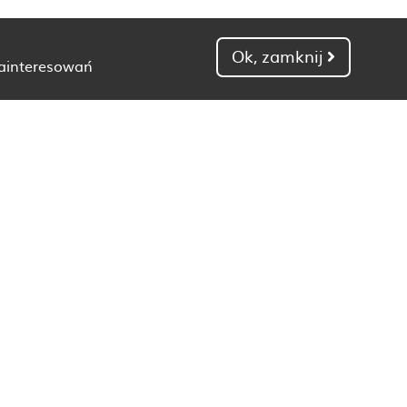
Ok, zamknij
zainteresowań
Dietetyk Gdańsk
Dietetyk Kielce
Dietetyk Łódź
Dietetyk Poznań
Dietetyk Toruń
Dietetyk Zielona Góra
Dieta wrzodziejące zapalenie jelita grubego