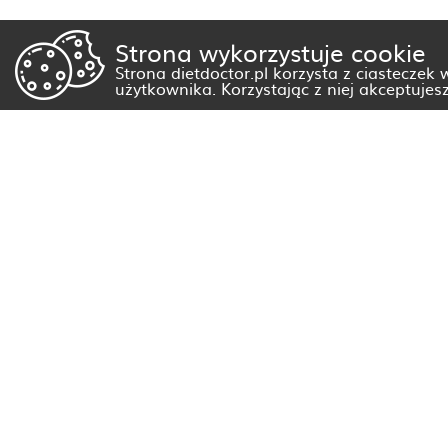
Strona wykorzystuje cookie
Strona dietdoctor.pl korzysta z ciasteczek
użytkownika. Korzystając z niej akceptujes
Dietetyk Białystok
Dietetyk Gorzów Wielkopolski
Dietetyk Kraków
Dietetyk Olsztyn
Dietetyk Rzeszów
Dietetyk Warszawa
Wszystkie miasta
Dieta nietolerancje i alergie pokarmowe