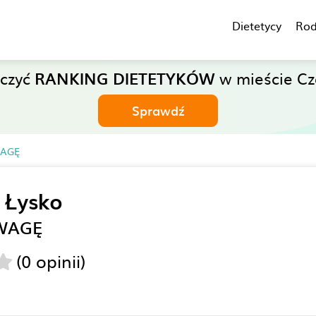
Dietetycy
Rod
aczyć
RANKING DIETETYKÓW
w mieście Cz
Sprawdź
AGĘ
 Łysko
WAGĘ
(0 opinii)