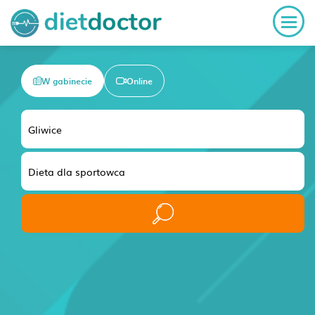
W gabinecie
Online