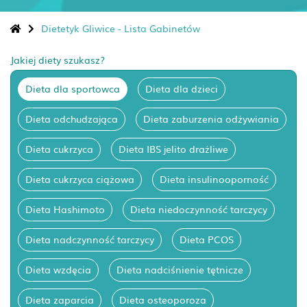
Dietetyk Gliwice - Lista Gabinetów
Jakiej diety szukasz?
Dieta dla sportowca
Dieta dla dzieci
Dieta odchudzająca
Dieta zaburzenia odżywiania
Dieta cukrzyca
Dieta IBS jelito drażliwe
Dieta cukrzyca ciążowa
Dieta insulinooporność
Dieta Hashimoto
Dieta niedoczynność tarczycy
Dieta nadczynność tarczycy
Dieta PCOS
Dieta wzdęcia
Dieta nadciśnienie tętnicze
Dieta zaparcia
Dieta osteoporoza