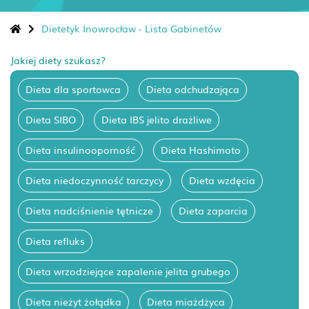
Dietetyk Inowrocław - Lista Gabinetów
Jakiej diety szukasz?
Dieta dla sportowca
Dieta odchudzająca
Dieta SIBO
Dieta IBS jelito drażliwe
Dieta insulinooporność
Dieta Hashimoto
Dieta niedoczynność tarczycy
Dieta wzdęcia
Dieta nadciśnienie tętnicze
Dieta zaparcia
Dieta refluks
Dieta wrzodziejące zapalenie jelita grubego
Dieta nieżyt żołądka
Dieta miażdżyca