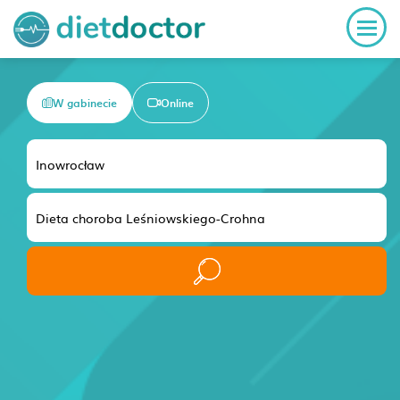
W gabinecie
Online