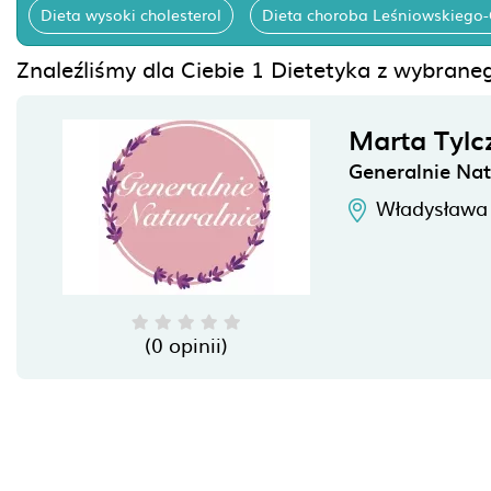
Dieta wysoki cholesterol
Dieta choroba Leśniowskiego
Znaleźliśmy dla Ciebie 1 Dietetyka z wybraneg
Marta Tylc
Generalnie Nat
Władysława 
(0 opinii)