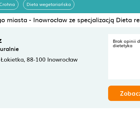
-Crohna
Dieta wegetariańska
o miasta - Inowrocław ze specjalizacją Dieta re
z
Brak opinii 
dietetyka
uralnie
Łokietka,
88-100
Inowrocław
Zobac