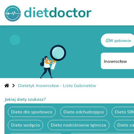
W gabinecie
Dietetyk Inowrocław - Lista Gabinetów
Jakiej diety szukasz?
Dieta dla sportowca
Dieta odchudzająca
Dieta SI
Dieta wzdęcia
Dieta nadciśnienie tętnicze
Dieta z