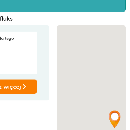
fluks
dla tego
z więcej