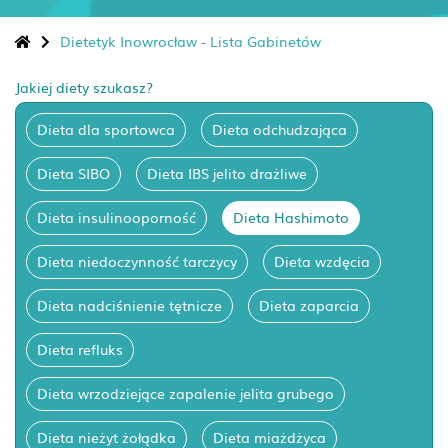
Dietetyk Inowrocław - Lista Gabinetów
Jakiej diety szukasz?
Dieta dla sportowca
Dieta odchudzająca
Dieta SIBO
Dieta IBS jelito drażliwe
Dieta insulinooporność
Dieta Hashimoto
Dieta niedoczynność tarczycy
Dieta wzdęcia
Dieta nadciśnienie tętnicze
Dieta zaparcia
Dieta refluks
Dieta wrzodziejące zapalenie jelita grubego
Dieta nieżyt żołądka
Dieta miażdżyca