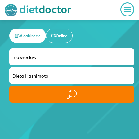
W gabinecie
Online