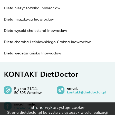
Dieta nieżyt żołądka Inowrocław
Dieta miażdżyca Inowrocław
Dieta wysoki cholesterol Inowrocław
Dieta choroba Leśniowskiego-Crohna Inowrocław
Dieta wegetariańska Inowrocław
KONTAKT DietDoctor
email:
Piękna 21/11,
kontakt@dietdoctor.pl
50-505 Wrocław
social media:
Strona wykorzystuje cookie
facebook.pl/dietdoctor
Strona dietdoctor.pl korzysta z ciasteczek w celu realizacji