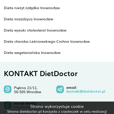
Dieta nieżyt żołądka Inowrocław
Dieta miażdżyca Inowrocław
Dieta wysoki cholesterol Inowrocław
Dieta choroba Leśniowskiego-Crohna Inowrocław
Dieta wegetariańska Inowrocław
KONTAKT DietDoctor
email:
Piękna 21/11,
kontakt@dietdoctor.pl
50-505 Wrocław
social media:
Strona wykorzystuje cookie
facebook.pl/dietdoctor
Strona dietdoctor.pl korzysta z ciasteczek w celu realizacji