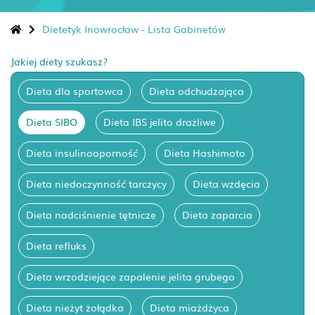
Dietetyk Inowrocław - Lista Gabinetów
Jakiej diety szukasz?
Dieta dla sportowca
Dieta odchudzająca
Dieta SIBO
Dieta IBS jelito drażliwe
Dieta insulinooporność
Dieta Hashimoto
Dieta niedoczynność tarczycy
Dieta wzdęcia
Dieta nadciśnienie tętnicze
Dieta zaparcia
Dieta refluks
Dieta wrzodziejące zapalenie jelita grubego
Dieta nieżyt żołądka
Dieta miażdżyca