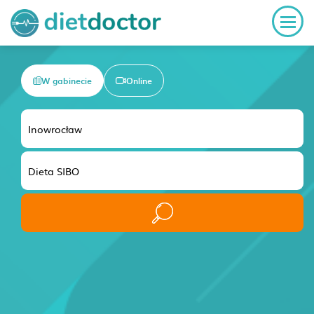
W gabinecie
Online