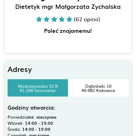
Dietetyk mgr Małgorzata Zychalska
(62 opinii)
Poleć znajomemu!
Adresy
Modrzejowska 32 B
Dąbrówki 10
41-200 Sosnowiec
40-081 Katowice
Godziny otwarcia:
Poniedziałek:
nieczynne
Wtorek:
14:00 - 19:00
Środa:
14:00 - 19:00
Czwartek:
nieczynne