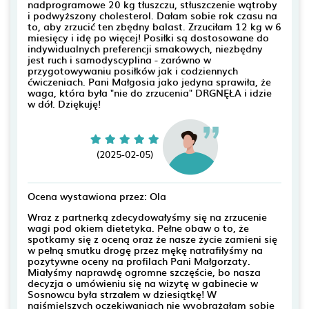
nadprogramowe 20 kg tłuszczu, stłuszczenie wątroby
i podwyższony cholesterol. Dałam sobie rok czasu na
to, aby zrzucić ten zbędny balast. Zrzuciłam 12 kg w 6
miesięcy i idę po więcej! Posiłki są dostosowane do
indywidualnych preferencji smakowych, niezbędny
jest ruch i samodyscyplina - zarówno w
przygotowywaniu posiłków jak i codziennych
ćwiczeniach. Pani Małgosia jako jedyna sprawiła, że
waga, która była "nie do zrzucenia" DRGNĘŁA i idzie
w dół. Dziękuję!
(2025-02-05)
Ocena wystawiona przez: Ola
Wraz z partnerką zdecydowałyśmy się na zrzucenie
wagi pod okiem dietetyka. Pełne obaw o to, że
spotkamy się z oceną oraz że nasze życie zamieni się
w pełną smutku drogę przez mękę natrafiłyśmy na
pozytywne oceny na profilach Pani Małgorzaty.
Miałyśmy naprawdę ogromne szczęście, bo nasza
decyzja o umówieniu się na wizytę w gabinecie w
Sosnowcu była strzałem w dziesiątkę! W
najśmielszych oczekiwaniach nie wyobrażałam sobie