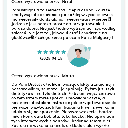
Ocena wystawiona przez: Nikol
Pani Małgosia to serdeczna i ciepła osoba. Zawsze
zmotywuje do działania i po każdej wizycie człowiek
ma więcej siły do działania i więcej wiary w siebie😊
Jedzenie jest bardzo proste do przygotowania i
bardzo dobre. Nie jest trudno wytrzymać i żyć według
zaleceń. Nie jest to „jałowa dieta” i chodzenie na
głodówce😁Z całego serca polecam Panià Małgosię👍🏻
(2025-04-15)
Ocena wystawiona przez: Marta
Do Pani Dietetyk trafiłam widząc efekty u znajomej i
postanowiłam, że może i ja spróbuję. Byłam już u tylu
dietetyków i na tylu dietach, że byłam wręcz ciekawa
co tym razem mnie spotka. Umówiłam wizytę, a
następnie dostałam instrukcję jak przygotować się do
pierwszej wizyty. Zrobiłam badania krwi i z wynikami
udałam się na spotkanie. Pierwsze wrażenie: bardzo
miła i konkretna kobieta, taka ludzka! Nie opowiada
tych internetowych sloganów i bzdur na temat diet!
Została mi wykonana analiza składu ciała i wyszło