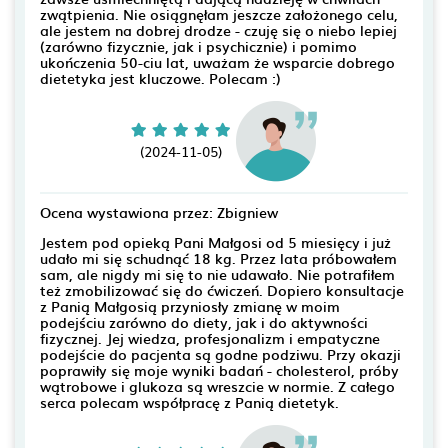
zwątpienia. Nie osiągnęłam jeszcze założonego celu,
ale jestem na dobrej drodze - czuję się o niebo lepiej
(zarówno fizycznie, jak i psychicznie) i pomimo
ukończenia 50-ciu lat, uważam że wsparcie dobrego
dietetyka jest kluczowe. Polecam :)
(2024-11-05)
Ocena wystawiona przez: Zbigniew
Jestem pod opieką Pani Małgosi od 5 miesięcy i już
udało mi się schudnąć 18 kg. Przez lata próbowałem
sam, ale nigdy mi się to nie udawało. Nie potrafiłem
też zmobilizować się do ćwiczeń. Dopiero konsultacje
z Panią Małgosią przyniosły zmianę w moim
podejściu zarówno do diety, jak i do aktywności
fizycznej. Jej wiedza, profesjonalizm i empatyczne
podejście do pacjenta są godne podziwu. Przy okazji
poprawiły się moje wyniki badań - cholesterol, próby
wątrobowe i glukoza są wreszcie w normie. Z całego
serca polecam współpracę z Panią dietetyk.