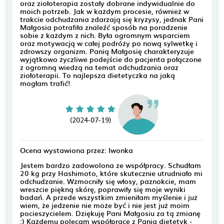
oraz ziołoterapia zostały dobrane indywidualnie do
moich potrzeb. Jak w każdym procesie, również w
trakcie odchudzania zdarzają się kryzysy, jednak Pani
Małgosia potrafiła znaleźć sposób na poradzenie
sobie z każdym z nich. Była ogromnym wsparciem
oraz motywacją w całej podróży po nową sylwetkę i
zdrowszy organizm. Panią Małgosię charakteryzuje
wyjątkowo życzliwe podejście do pacjenta połączone
z ogromną wiedzą na temat odchudzania oraz
ziołoterapii. To najlepsza dietetyczka na jaką
mogłam trafić!
(2024-07-19)
Ocena wystawiona przez: Iwonka
Jestem bardzo zadowolona ze współpracy. Schudłam
20 kg przy Hashimoto, które skutecznie utrudniało mi
odchudzanie. Wzmocniły się włosy, paznokcie, mam
wreszcie piękną skórę, poprawiły się moje wyniki
badań. A przede wszystkim zmieniłam myślenie i już
wiem, że jedzenie nie może być i nie jest już moim
pocieszycielem. Dziękuję Pani Małgosiu za tą zmianę
:) Każdemu polecam współpracę z Panią dietetyk -