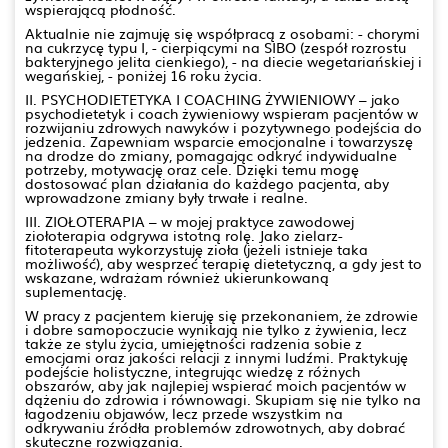
wspierającą płodność.
Aktualnie nie zajmuję się współpracą z osobami: - chorymi
na cukrzycę typu I, - cierpiącymi na SIBO (zespół rozrostu
bakteryjnego jelita cienkiego), - na diecie wegetariańskiej i
wegańskiej, - poniżej 16 roku życia.
II. PSYCHODIETETYKA I COACHING ŻYWIENIOWY – jako
psychodietetyk i coach żywieniowy wspieram pacjentów w
rozwijaniu zdrowych nawyków i pozytywnego podejścia do
jedzenia. Zapewniam wsparcie emocjonalne i towarzyszę
na drodze do zmiany, pomagając odkryć indywidualne
potrzeby, motywację oraz cele. Dzięki temu mogę
dostosować plan działania do każdego pacjenta, aby
wprowadzone zmiany były trwałe i realne.
III. ZIOŁOTERAPIA – w mojej praktyce zawodowej
ziołoterapia odgrywa istotną rolę. Jako zielarz-
fitoterapeuta wykorzystuję zioła (jeżeli istnieje taka
możliwość), aby wesprzeć terapię dietetyczną, a gdy jest to
wskazane, wdrażam również ukierunkowaną
suplementację.
W pracy z pacjentem kieruję się przekonaniem, że zdrowie
i dobre samopoczucie wynikają nie tylko z żywienia, lecz
także ze stylu życia, umiejętności radzenia sobie z
emocjami oraz jakości relacji z innymi ludźmi. Praktykuję
podejście holistyczne, integrując wiedzę z różnych
obszarów, aby jak najlepiej wspierać moich pacjentów w
dążeniu do zdrowia i równowagi. Skupiam się nie tylko na
łagodzeniu objawów, lecz przede wszystkim na
odkrywaniu źródła problemów zdrowotnych, aby dobrać
skuteczne rozwiązania.