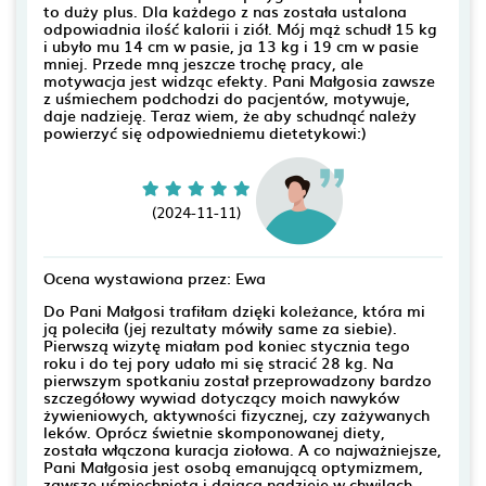
to duży plus. Dla każdego z nas została ustalona
odpowiadnia ilość kalorii i ziół. Mój mąż schudł 15 kg
i ubyło mu 14 cm w pasie, ja 13 kg i 19 cm w pasie
mniej. Przede mną jeszcze trochę pracy, ale
motywacja jest widząc efekty. Pani Małgosia zawsze
z uśmiechem podchodzi do pacjentów, motywuje,
daje nadzieję. Teraz wiem, że aby schudnąć należy
powierzyć się odpowiedniemu dietetykowi:)
(2024-11-11)
Ocena wystawiona przez: Ewa
Do Pani Małgosi trafiłam dzięki koleżance, która mi
ją poleciła (jej rezultaty mówiły same za siebie).
Pierwszą wizytę miałam pod koniec stycznia tego
roku i do tej pory udało mi się stracić 28 kg. Na
pierwszym spotkaniu został przeprowadzony bardzo
szczegółowy wywiad dotyczący moich nawyków
żywieniowych, aktywności fizycznej, czy zażywanych
leków. Oprócz świetnie skomponowanej diety,
została włączona kuracja ziołowa. A co najważniejsze,
Pani Małgosia jest osobą emanującą optymizmem,
zawsze uśmiechniętą i dającą nadzieję w chwilach