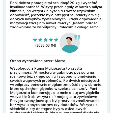
Pani doktor pomogła mi schudnąć 20 kg i wycofać
insulinooporność. Wizyty przebiegały w bardzo miłym
klimacie, na wszystkie pytania zawsze uzyskałam
odpowiedź, jedzenie było przepyszne, nauczyłam się
dobrych nawyków żywieniowych. Dzięki odpowiedniej
motywacji zaczęłam nawet ćwiczyć. Jestem bardzo
zadowolona ze współpracy. Polecam z całego serca.
(2026-03-04)
Ocena wystawiona przez: Marta
Współpraca z Panią Małgorzatą to czysta
przyjemność. Atmosfera w gabinecie pozwala na
rozmowę bez skrępowania i swobodne omówienie
swoich wagowych problemów. Po dwóch miesiącach
współpracy ponownie mogłam zmieścić się w ubrania,
które upchnęłam głęboko w czeluściach szafy. Pani
Małgorzata komponując dla mnie dietę uwzględniła
wszystkie (tak, wszystkie!) moje gusta żywieniowe.
Przygotowany jadłospis był prosty do zrealizowania,
bez wyszukanych potraw czy dodatków. Wszystkie
składniki diety dostępne były w osiedlowych
dyskontach i sklepach. Na przygotowanej diecie nie