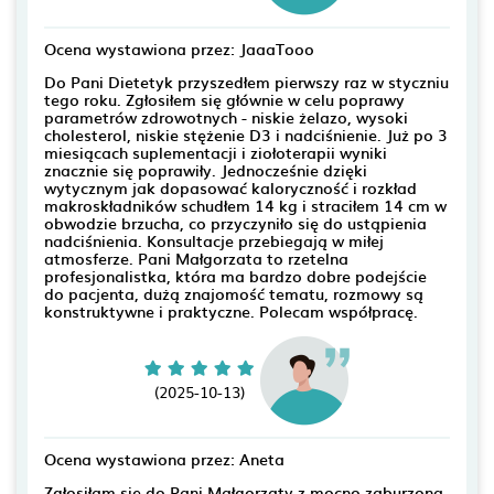
Ocena wystawiona przez: JaaaTooo
Do Pani Dietetyk przyszedłem pierwszy raz w styczniu
tego roku. Zgłosiłem się głównie w celu poprawy
parametrów zdrowotnych - niskie żelazo, wysoki
cholesterol, niskie stężenie D3 i nadciśnienie. Już po 3
miesiącach suplementacji i ziołoterapii wyniki
znacznie się poprawiły. Jednocześnie dzięki
wytycznym jak dopasować kaloryczność i rozkład
makroskładników schudłem 14 kg i straciłem 14 cm w
obwodzie brzucha, co przyczyniło się do ustąpienia
nadciśnienia. Konsultacje przebiegają w miłej
atmosferze. Pani Małgorzata to rzetelna
profesjonalistka, która ma bardzo dobre podejście
do pacjenta, dużą znajomość tematu, rozmowy są
konstruktywne i praktyczne. Polecam współpracę.
(2025-10-13)
Ocena wystawiona przez: Aneta
Zgłosiłam się do Pani Małgorzaty z mocno zaburzoną