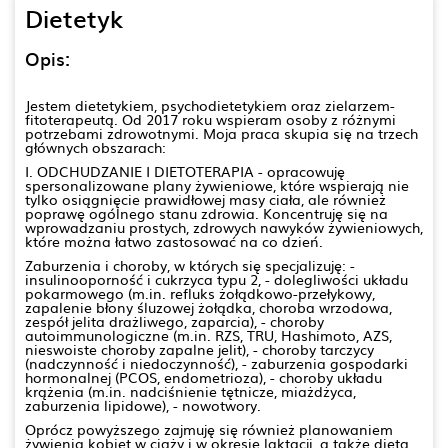
Dietetyk
Opis:
Jestem dietetykiem, psychodietetykiem oraz zielarzem-
fitoterapeutą. Od 2017 roku wspieram osoby z różnymi
potrzebami zdrowotnymi. Moja praca skupia się na trzech
głównych obszarach:
I. ODCHUDZANIE I DIETOTERAPIA - opracowuję
spersonalizowane plany żywieniowe, które wspierają nie
tylko osiągnięcie prawidłowej masy ciała, ale również
poprawę ogólnego stanu zdrowia. Koncentruję się na
wprowadzaniu prostych, zdrowych nawyków żywieniowych,
które można łatwo zastosować na co dzień.
Zaburzenia i choroby, w których się specjalizuję: -
insulinooporność i cukrzyca typu 2, - dolegliwości układu
pokarmowego (m.in. refluks żołądkowo-przełykowy,
zapalenie błony śluzowej żołądka, choroba wrzodowa,
zespół jelita drażliwego, zaparcia), - choroby
autoimmunologiczne (m.in. RZS, TRU, Hashimoto, AZS,
nieswoiste choroby zapalne jelit), - choroby tarczycy
(nadczynność i niedoczynność), - zaburzenia gospodarki
hormonalnej (PCOS, endometrioza), - choroby układu
krążenia (m.in. nadciśnienie tętnicze, miażdżyca,
zaburzenia lipidowe), - nowotwory.
Oprócz powyższego zajmuję się również planowaniem
żywienia kobiet w ciąży i w okresie laktacji, a także dietą