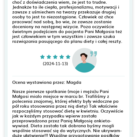
choć z doświadczenia wiem, że jest to trudne.
Jednakże to ile ciepła, profesjonalizmu, motywacji i
zawsze z uśmiechem na twarzy przekazuje drugiej
osoby to jest to niezastąpione. Człowiek aż chce
pracować nad sobą, bo wie, że zawsze zostanie
doceniony na następnej wizycie. Poza oczywiście
świetnym podejściem do pacjenta Pani Małgosia też
jest człowiekiem w tym wszystkim i zawsze szuka
rozwiązania pasującego do planu diety i całej reszty.
(2024-11-13)
Ocena wystawiona przez: Magda
Nasze pierwsze spotkanie (moje i męża)u Pani
Małgosi mialo miejsce w marcu br. Trafiliśmy z
polecenia znajomej, której efekty były widoczne po
pół roku stosowania przez nią diety) Tak właściwie
rozpoczęliśmy stosować dietę w kwietniu. Oczywiście
jak w każdym przypadku wpierw została
przeprowadzona przez Panią Małgosię ankieta-
wywiad. Dieta została tak dobrana byśmy mogli
wspólnie stosować się do wytycznych. Nie ukrywam-
duże ułatwienie!!! Wspólne przygotowanie posiłków