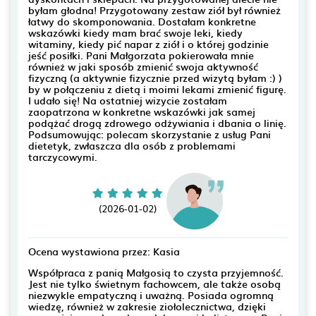
byłam głodna! Przygotowany zestaw ziół był również
łatwy do skomponowania. Dostałam konkretne
wskazówki kiedy mam brać swoje leki, kiedy
witaminy, kiedy pić napar z ziół i o której godzinie
jeść posiłki. Pani Małgorzata pokierowała mnie
również w jaki sposób zmienić swoja aktywność
fizyczną (a aktywnie fizycznie przed wizytą byłam :) )
by w połączeniu z dietą i moimi lekami zmienić figurę.
I udało się! Na ostatniej wizycie zostałam
zaopatrzona w konkretne wskazówki jak samej
podążać drogą zdrowego odżywiania i dbania o linię.
Podsumowując: polecam skorzystanie z usług Pani
dietetyk, zwłaszcza dla osób z problemami
tarczycowymi.
(2026-01-02)
Ocena wystawiona przez: Kasia
Współpraca z panią Małgosią to czysta przyjemność.
Jest nie tylko świetnym fachowcem, ale także osobą
niezwykle empatyczną i uważną. Posiada ogromną
wiedzę, również w zakresie ziołolecznictwa, dzięki