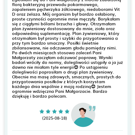
florą bakteryjną przewodu pokarmowego,
zapaleniem pęcherzyka żółciowego, niedoborami Vit
D oraz żelaza. Mój organizm był bardzo osłabiony,
proste czynności ogromnie mnie męczyły. Borykałam
się z ciągłymi bólami brzucha i głowy. Otrzymałam
plan żywieniowy dostosowany do mnie, zioła oraz
odpowiednią suplementację. Plan żywieniowy, który
otrzymałam był prosty i szybki do przygotowania a
przy tym bardzo smaczny. Posiłki świetnie
zbilansowane, nie odczuwam głodu pomiędzy nimi.
Po dwóch miesiącach stosowa zaleceń Pani
Małgorzaty zaczęłam odczuwać poprawę. Wyniki
badań wróciły do normy, dolegliwości ustąpiły a ja już
dawno nie miałam tyle energii😊 Po ustąpieniu
dolegliwości poprosiłam o drugi plan żywieniowy.
Obecnie ma masę zdrowych, smacznych, prostych do
przygotowania posiłków z których korzystam
każdego dnia wspólnie z moją rodziną😊 Jestem
ogromnie wdzięczna Pani Małgorzacie. Bardzo
dziękuję i bardzo polecam.
(2025-08-18)