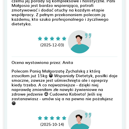
czemu jej porady są kompleksowe i holistyczne. Pani
Małgosia jest bardzo wspierająca, potrafi
zmotywować i dodać otuchy na każdym etapie
współpracy. Z pełnym przekonaniem polecam ją
każdemu, kto szuka profesjonalnego i życzliwego
dietetyka.
(2025-12-03)
Ocena wystawiona przez: Anita
Polecam Panią Małgorzatę Zychalską z którą
zrzuciłam już 15kg 😀 Wspaniały Dietetyk, posiłki daje
smaczne, zawsze jest uśmiechnięta ale i opieprzy
kiedy trzeba. A co najważniejsze - dzięki niej
naprawdę zmieniłam złe nawyki żywieniowe na
zdrowe jedzenie 😊 Cudowna Kobieta! Jeśli się
zastanawiasz - umów się a na pewno nie pożałujesz
😁
(2025-10-14)