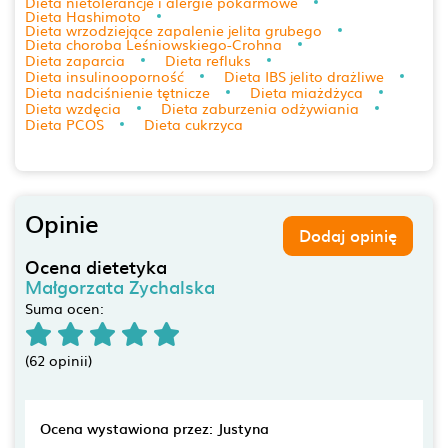
Dieta nietolerancje i alergie pokarmowe
Dieta Hashimoto
Dieta wrzodziejące zapalenie jelita grubego
Dieta choroba Leśniowskiego-Crohna
Dieta zaparcia
Dieta refluks
Dieta insulinooporność
Dieta IBS jelito drażliwe
Dieta nadciśnienie tętnicze
Dieta miażdżyca
Dieta wzdęcia
Dieta zaburzenia odżywiania
Dieta PCOS
Dieta cukrzyca
Opinie
Dodaj opinię
Ocena dietetyka
Małgorzata Zychalska
Suma ocen:
(62 opinii)
Ocena wystawiona przez: Justyna