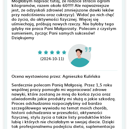
Mogłabym napisać tutaj, że rodzice stracili ogrom
kilogramów, razem około 60!!!!! Ale najważniejsze
jest, że odzyskali zdrowie( zmniejszone dawki leków
przy nadciśnieniu oraz cukrzycy). Widać po nich chęć
do życia, do aktywności fizycznej. Więcej się
uśmiechają, próbują nowych rzeczy. Nie byłoby tego
gdyby nie praca Pani Małgorzaty. Polecam z czystym
sumieniem, życząc Pani samych sukcesów!
Dziękujemy
(2024-10-11)
Ocena wystawiona przez: Agnieszka Kulińska
Serdecznie polecam Panią Małgosię. Przez 1,5 roku
wspólnej pracy pomogła mi wypracować zdrowe
nawyki, które zostaną ze mną do końca życia oraz
uświadomiła jakie produkty mi służą a jakie szkodzą.
Proces odchudzania rozpoczęłyśmy od bardzo
szczegółowego wywiadu na temat moich chorób,
historii odchudzania w przeszłości, aktywności
fizycznej, stylu życia a także listy produktów które
lubię i których nie chciałabym w swojej diecie. Dzięki
tak profesjonalnemu podejściu dieta, suplementacja