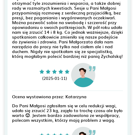
otrzymać tyle zrozumienia i wsparcia, a także dobrej
rady w rozmaitych kwestiach. Sesje u Pani Małgosi
przypominają rozmowę z serdeczną przyjaciółką, bez
presji, bez poganiania i wygórowanych oczekiwań.
Można pozwolić sobie na swobodę i szczerość przy
opowiadaniu o swoich potknięciach. W pół roku udało
nam się zrzucić 14 i 8 kg. Co jednak ważniejsze, dzięki
spotkaniom całkowicie zmieniło się nasze podejście
do żywienia i zdrowia. Pani Małgorzata dała nam
narzędzia do pracy nie tylko nad ciałem ale i nad
duchem. Nigdy nie spotkałam się ze specjalistką,
którą mogłabym polecić bardziej niż panią Zychalską!
(2025-01-11)
Ocena wystawiona przez: Katarzyna
Do Pani Małgosi zgłosiłam się w celu redukcji wagi,
udało się zrzucić 23 kg, zajęło to trochę czasu ale było
warto 🙂. Jestem bardzo zadowolona ze współpracy,
polecam wszystkim, którzy mają problem z wagą.