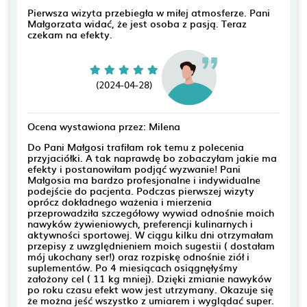
Pierwsza wizyta przebiegła w miłej atmosferze. Pani
Małgorzata widać, że jest osoba z pasją. Teraz
czekam na efekty.
(2024-04-28)
Ocena wystawiona przez: Milena
Do Pani Małgosi trafiłam rok temu z polecenia
przyjaciółki. A tak naprawdę bo zobaczyłam jakie ma
efekty i postanowiłam podjąć wyzwanie! Pani
Małgosia ma bardzo profesjonalne i indywidualne
podejście do pacjenta. Podczas pierwszej wizyty
oprócz dokładnego ważenia i mierzenia
przeprowadziła szczegółowy wywiad odnośnie moich
nawyków żywieniowych, preferencji kulinarnych i
aktywności sportowej. W ciągu kilku dni otrzymałam
przepisy z uwzględnieniem moich sugestii ( dostałam
mój ukochany ser!) oraz rozpiskę odnośnie ziół i
suplementów. Po 4 miesiącach osiągnęłyśmy
założony cel ( 11 kg mniej). Dzięki zmianie nawyków
po roku czasu efekt wow jest utrzymany. Okazuje się
że można jeść wszystko z umiarem i wyglądać super.