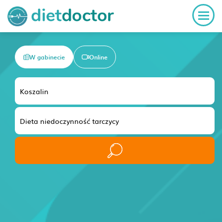
W gabinecie
Online