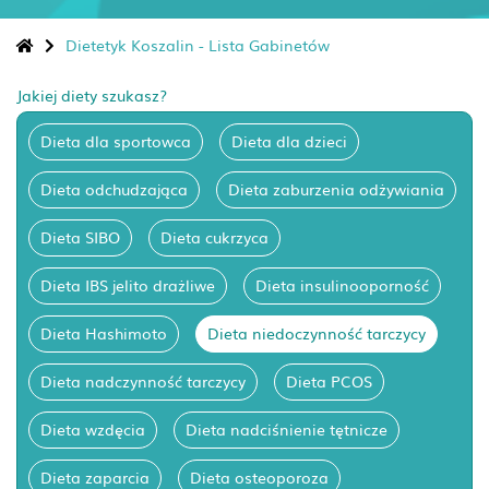
Dietetyk Koszalin - Lista Gabinetów
Jakiej diety szukasz?
Dieta dla sportowca
Dieta dla dzieci
Dieta odchudzająca
Dieta zaburzenia odżywiania
Dieta SIBO
Dieta cukrzyca
Dieta IBS jelito drażliwe
Dieta insulinooporność
Dieta Hashimoto
Dieta niedoczynność tarczycy
Dieta nadczynność tarczycy
Dieta PCOS
Dieta wzdęcia
Dieta nadciśnienie tętnicze
Dieta zaparcia
Dieta osteoporoza