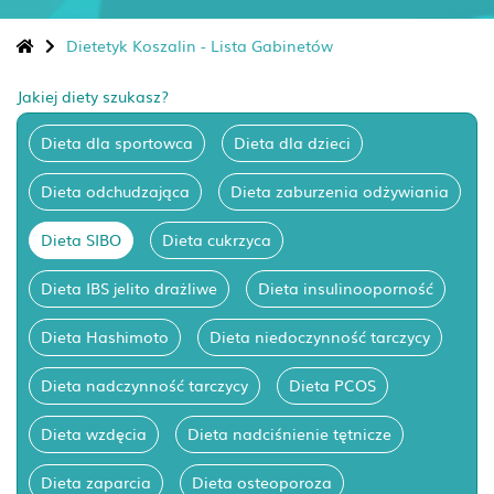
Dietetyk Koszalin - Lista Gabinetów
Jakiej diety szukasz?
Dieta dla sportowca
Dieta dla dzieci
Dieta odchudzająca
Dieta zaburzenia odżywiania
Dieta SIBO
Dieta cukrzyca
Dieta IBS jelito drażliwe
Dieta insulinooporność
Dieta Hashimoto
Dieta niedoczynność tarczycy
Dieta nadczynność tarczycy
Dieta PCOS
Dieta wzdęcia
Dieta nadciśnienie tętnicze
Dieta zaparcia
Dieta osteoporoza