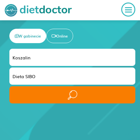
W gabinecie
Online