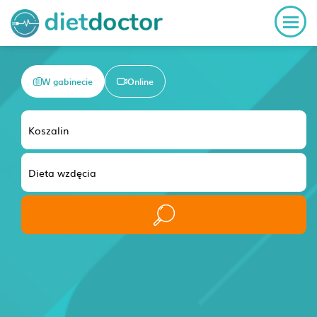
W gabinecie
Online