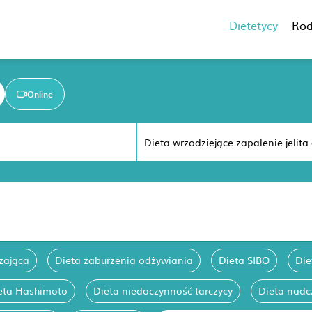
Dietetycy
Rod
Online
zająca
Dieta zaburzenia odżywiania
Dieta SIBO
Die
eta Hashimoto
Dieta niedoczynność tarczycy
Dieta nadc