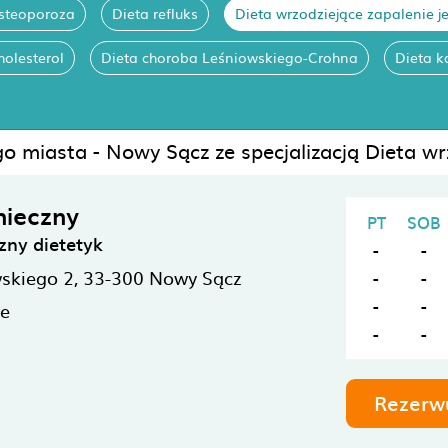
osteoporoza
Dieta refluks
Dieta wrzodziejące zapalenie j
holesterol
Dieta choroba Leśniowskiego-Crohna
Dieta k
o miasta - Nowy Sącz ze specjalizacją Dieta wr
nieczny
PT
SOB
zny dietetyk
-
-
wskiego 2,
33-300
Nowy Sącz
-
-
-
-
ne
-
-
Rezerw