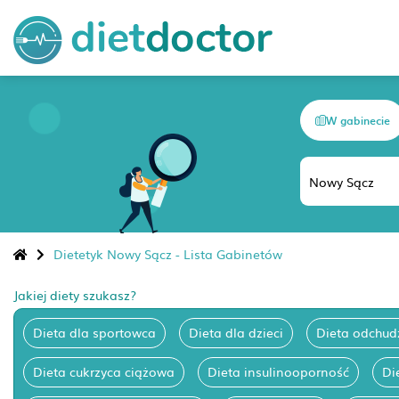
W gabinecie
Dietetyk Nowy Sącz - Lista Gabinetów
Jakiej diety szukasz?
Dieta dla sportowca
Dieta dla dzieci
Dieta odchud
Dieta cukrzyca ciążowa
Dieta insulinooporność
Di