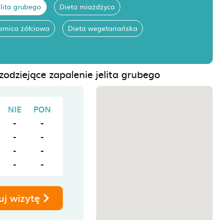
elita grubego
Dieta miażdżyca
amica żółciowa
Dieta wegetariańska
zodziejące zapalenie jelita grubego
NIE
PON
-
-
-
-
-
-
-
-
uj wizytę