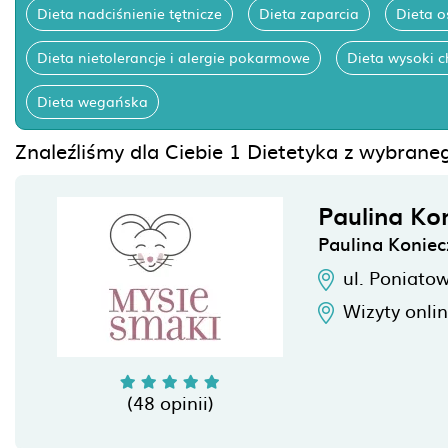
Dieta nadciśnienie tętnicze
Dieta zaparcia
Dieta 
Dieta nietolerancje i alergie pokarmowe
Dieta wysoki c
Dieta wegańska
Znaleźliśmy dla Ciebie 1 Dietetyka z wybraneg
Paulina Ko
Paulina Koniec
ul. Poniato
Wizyty onli
(48 opinii)