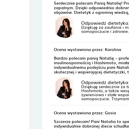
Serdecznie polecam Panią Natalię! Pro
zapalnym. Dzięki odpowiednio dobra
objawów. Dietetyk z ogromną wiedzą
Odpowiedż dietetyka
Dziękuję za zaufanie i 
samopoczucie i zdrowie.
Ocena wystawiona przez: Karolina
Bardzo polecam panią Natalię – profes
insulinoopornością i Hashimoto, mia
indywidualnemu podejściu pani Natalii
skutecznej i wspierającej dietetyczk
Odpowiedż dietetyka
Dziękuję serdecznie za 
Hashimoto, a także wes
żywieniowa i stałe wspar
samopoczucie. Trzymam k
Ocena wystawiona przez: Gosia
Szczerze polecam! Pani Natalia to spe
indywidualnie dobranej diecie schudł