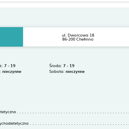
ul. Dworcowa 18
86-200 Chełmno
k:
7 - 19
Środa:
7 - 19
k:
nieczynne
Sobota:
nieczynne
etetyczna
sychodietetyczna