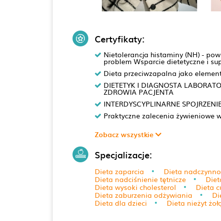
Certyfikaty:
Nietolerancja histaminy (NH) - po
problem Wsparcie dietetyczne i su
Dieta przeciwzapalna jako element 
DIETETYK I DIAGNOSTA LABORAT
ZDROWIA PACJENTA
INTERDYSCYPLINARNE SPOJRZENI
Praktyczne zalecenia żywieniowe w
Zobacz wszystkie
Specjalizacje:
Dieta zaparcia
Dieta nadczynnoś
Dieta nadciśnienie tętnicze
Diet
Dieta wysoki cholesterol
Dieta c
Dieta zaburzenia odżywiania
Di
Dieta dla dzieci
Dieta nieżyt żo