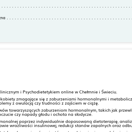
zna
nicznym i Psychodietetykiem online w Chełmnie i Świeciu.
 kobiety zmagające się z zaburzeniami hormonalnymi i metabolicz
lemy z owulacją czy trudności z zajściem w ciążę.
w towarzyszących zaburzeniom hormonalnym, takich jak przewlek
ucie czy napady głodu i ochota na słodycze.
onalnej poprzez indywidualnie dopasowaną dietoterapię, analizę
rawie wrażliwości insulinowej, redukcji stanów zapalnych oraz od