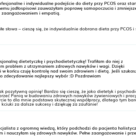
fesjonalne i indywidualne podejście do diety przy PCOS oraz stan
nemu jadłospisowi zauważyłam poprawę samopoczucia i zmniejsz
, zaangażowaniem i empatią.
:
miłe słowa – cieszę się, że indywidualnie dobrana dieta przy PCOS
jonalną dietetyczkę i psychodietetyczkę! Trafiłam do niej z
łam problem z utrzymaniem zdrowych nawyków i wagi. Dzięki
 w końcu czuję kontrolę nad swoim zdrowiem i dietą. Jeśli szukas
i, to zdecydowanie najlepszy wybór :D Pozdrawiam
:
tak pozytywną opinię! Bardzo się cieszę, że jako dietetyk i psych
przeć Panią w budowaniu zdrowych nawyków żywieniowych i pracy
cie to dla mnie podstawa skutecznej współpracy, dlatego tym bardz
ciuki za dalsze sukcesy i dziękuję za zaufanie!
cjalista z ogromną wiedzą, który podchodzi do pacjenta holistycz
am i nauczyłam się zdrowych nawyków. Pełne zaangażowanie i prz