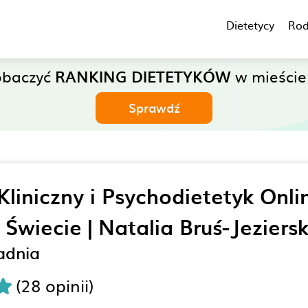
Dietetycy
Rod
obaczyć
RANKING DIETETYKÓW
w mieście 
Sprawdź
Kliniczny i Psychodietetyk Onli
Świecie | Natalia Bruś-Jeziers
adnia
(28 opinii)