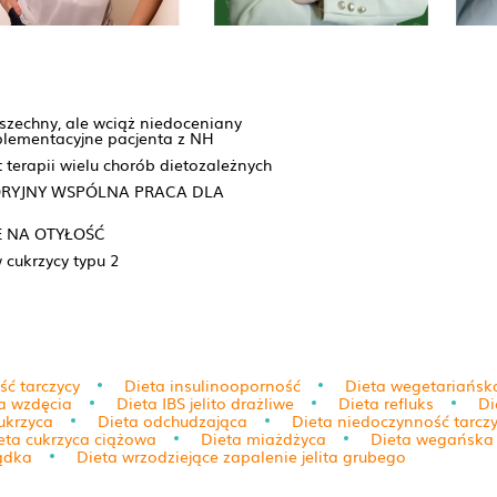
wszechny, ale wciąż niedoceniany
plementacyjne pacjenta z NH
terapii wielu chorób dietozależnych
ORYJNY WSPÓLNA PRACA DLA
E NA OTYŁOŚĆ
 cukrzycy typu 2
ć tarczycy
Dieta insulinooporność
Dieta wegetariańsk
a wzdęcia
Dieta IBS jelito drażliwe
Dieta refluks
Di
ukrzyca
Dieta odchudzająca
Dieta niedoczynność tarcz
eta cukrzyca ciążowa
Dieta miażdżyca
Dieta wegańska
łądka
Dieta wrzodziejące zapalenie jelita grubego