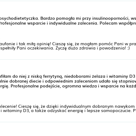
i psychodietetyczka. Bardzo pomogła mi przy insulinooporności, w
Profesjonalne wsparcie i indywidualne zalecenia. Polecam współpr
:
zaufanie i tak miłą opinię! Cieszę się, że mogłam pomóc Pani w pr
spełniły Pani oczekiwania. Życzę dużo zdrowia i powodzenia! :)
fiłam do niej z niską ferrytyną, niedoborami żelaza i witaminy D3
lnie dobranej diecie i odpowiednim zaleceniom udało się stopni
rgię. Profesjonalne podejście, ogromna wiedza i wsparcie na każ
:
polecenie! Cieszę się, że dzięki indywidualnym dobranym nawyko
a i witaminy D3, a także odzyskać energię i lepsze samopoczucie. 