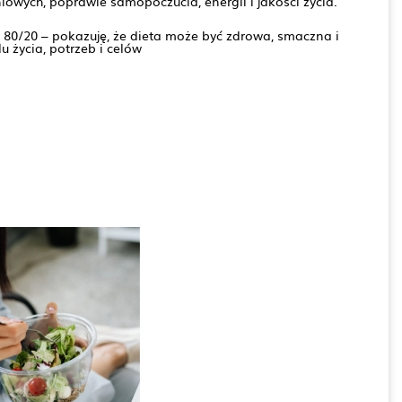
owych, poprawie samopoczucia, energii i jakości życia.
 80/20 – pokazuję, że dieta może być zdrowa, smaczna i
 życia, potrzeb i celów