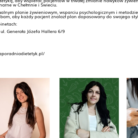
tetyką, aby wspierać pacjentów w trwałej zmianie nawyków żywieni
onarne w Chełmnie i Świeciu.
dualnym planie żywieniowym, wsparciu psychologicznym i metodzie
bam, aby każdy pacjent znalazł plan dopasowany do swojego stylu
binetach:
ul. Generała Józefa Hallera 6/9
naporadniadietetyk.pl/