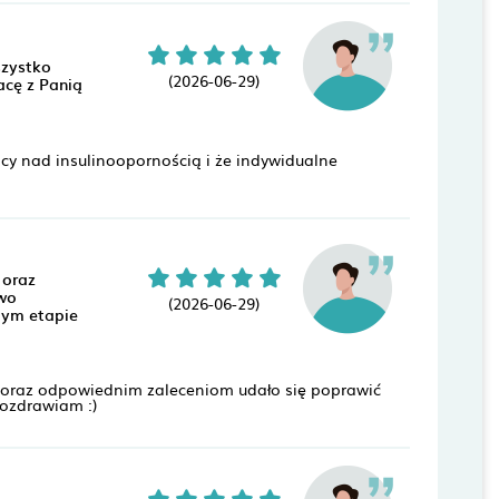
szystko
(2026-06-29)
acę z Panią
acy nad insulinoopornością i że indywidualne
 oraz
owo
(2026-06-29)
dym etapie
m oraz odpowiednim zaleceniom udało się poprawić
Pozdrawiam :)