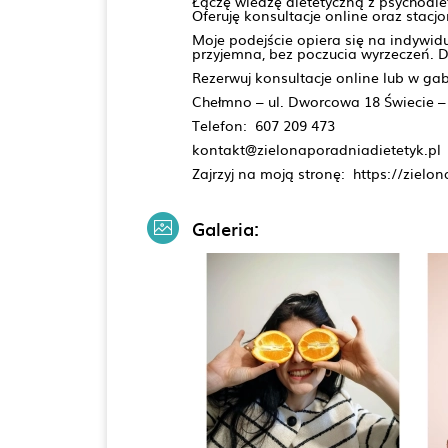
Łączę wiedzę dietetyczną z psychodie
Oferuję konsultacje online oraz stacj
Moje podejście opiera się na indywi
przyjemna, bez poczucia wyrzeczeń. D
Rezerwuj konsultacje online lub w ga
Chełmno – ul. Dworcowa 18 Świecie – 
Telefon: 607 209 473
kontakt@zielonaporadniadietetyk.pl
Zajrzyj na moją stronę: https://zielo
Galeria: