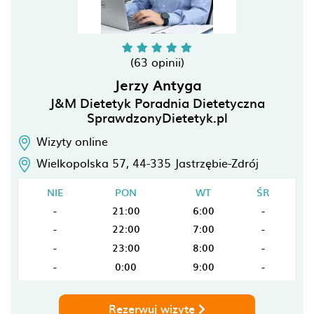
(63 opinii)
Jerzy Antyga
J&M Dietetyk Poradnia Dietetyczna
SprawdzonyDietetyk.pl
Wizyty online
Wielkopolska 57,
44-335
Jastrzębie-Zdrój
NIE
PON
WT
ŚR
-
21:00
6:00
-
-
22:00
7:00
-
-
23:00
8:00
-
-
0:00
9:00
-
Rezerwuj wizytę