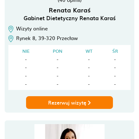
Renata Karaś
Gabinet Dietetyczny Renata Karaś
Wizyty online
Rynek 8,
39-320
Przecław
NIE
PON
WT
ŚR
-
-
-
-
-
-
-
-
-
-
-
-
-
-
-
-
Rezerwuj wizytę