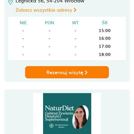
Legnicka 56,
54-204
Wrocław
Zobacz wszystkie adresy
NIE
PON
WT
ŚR
-
-
-
15:00
-
-
-
16:00
-
-
-
17:00
-
-
-
18:00
Rezerwuj wizytę