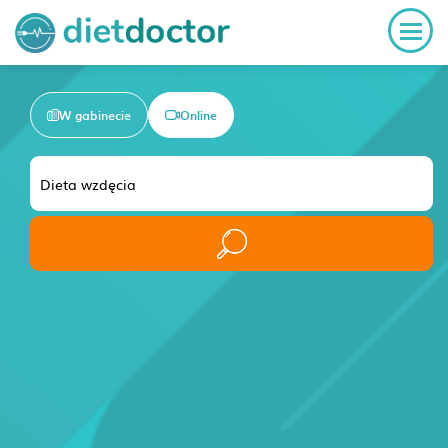
W gabinecie
Online