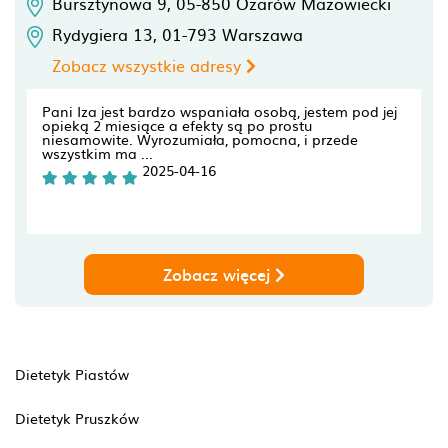
Bursztynowa 9,
05-850
Ożarów Mazowiecki
Rydygiera 13,
01-793
Warszawa
Zobacz wszystkie adresy
Pani Iza jest bardzo wspaniała osobą, jestem pod jej
opieką 2 miesiące a efekty są po prostu
niesamowite. Wyrozumiała, pomocna, i przede
wszystkim ma ...
2025-04-16
Zobacz więcej
Dietetyk Piastów
Dietetyk Pruszków