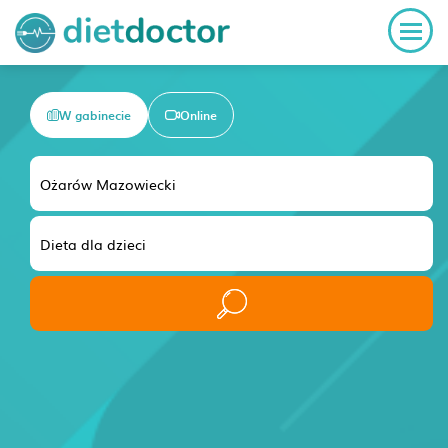
W gabinecie
Online