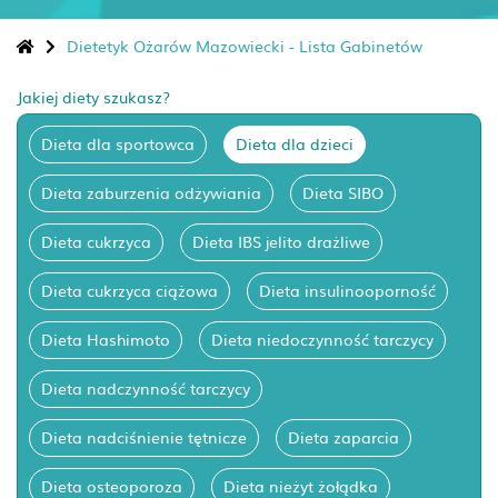
Dietetyk Ożarów Mazowiecki - Lista Gabinetów
Jakiej diety szukasz?
Dieta dla sportowca
Dieta dla dzieci
Dieta zaburzenia odżywiania
Dieta SIBO
Dieta cukrzyca
Dieta IBS jelito drażliwe
Dieta cukrzyca ciążowa
Dieta insulinooporność
Dieta Hashimoto
Dieta niedoczynność tarczycy
Dieta nadczynność tarczycy
Dieta nadciśnienie tętnicze
Dieta zaparcia
Dieta osteoporoza
Dieta nieżyt żołądka