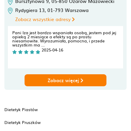
Bursztynowa 9,
05-850
Ożarów Mazowiecki
Rydygiera 13,
01-793
Warszawa
Zobacz wszystkie adresy
Pani Iza jest bardzo wspaniała osobą, jestem pod jej
opieką 2 miesiące a efekty są po prostu
niesamowite. Wyrozumiała, pomocna, i przede
wszystkim ma ...
2025-04-16
Zobacz więcej
Dietetyk Piastów
Dietetyk Pruszków