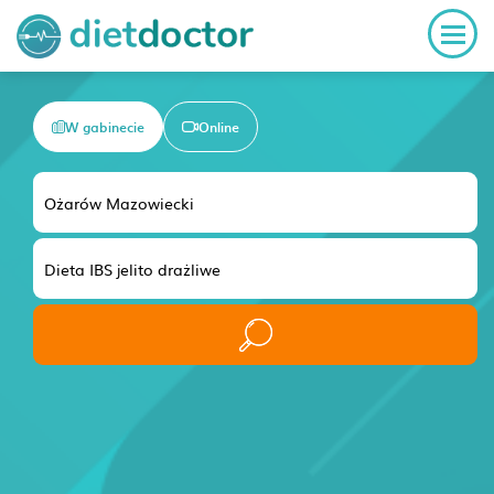
W gabinecie
Online