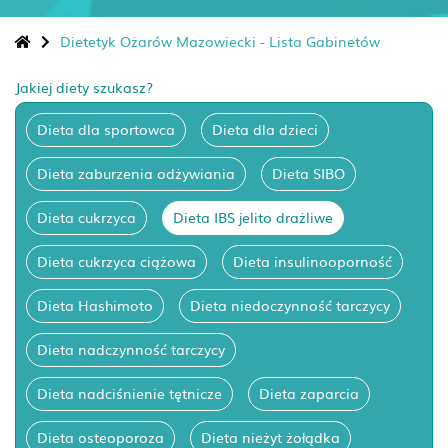
Dietetyk Ożarów Mazowiecki - Lista Gabinetów
Jakiej diety szukasz?
Dieta dla sportowca
Dieta dla dzieci
Dieta zaburzenia odżywiania
Dieta SIBO
Dieta cukrzyca
Dieta IBS jelito drażliwe
Dieta cukrzyca ciążowa
Dieta insulinooporność
Dieta Hashimoto
Dieta niedoczynność tarczycy
Dieta nadczynność tarczycy
Dieta nadciśnienie tętnicze
Dieta zaparcia
Dieta osteoporoza
Dieta nieżyt żołądka