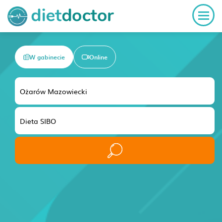
W gabinecie
Online