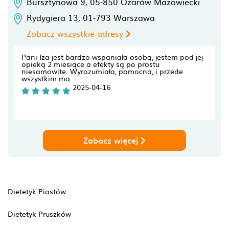
Bursztynowa 9,
05-850
Ożarów Mazowiecki
Rydygiera 13,
01-793
Warszawa
Zobacz wszystkie adresy
Pani Iza jest bardzo wspaniała osobą, jestem pod jej
opieką 2 miesiące a efekty są po prostu
niesamowite. Wyrozumiała, pomocna, i przede
wszystkim ma ...
2025-04-16
Zobacz więcej
Dietetyk Piastów
Dietetyk Pruszków