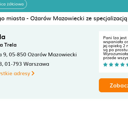
ica żółciowa
go miasta - Ożarów Mazowiecki ze specjalizacją
la
Pani Iza jes
wspaniała o
a Trela
jej opieką 2 
są po prostu
a 9,
05-850
Ożarów Mazowiecki
Wyrozumiała
przede wszys
3,
01-793
Warszawa
stkie adresy
Zobac