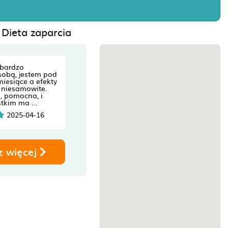
 Dieta zaparcia
t bardzo
sobą, jestem pod
miesiące a efekty
 niesamowite.
, pomocna, i
tkim ma ...
2025-04-16
z więcej