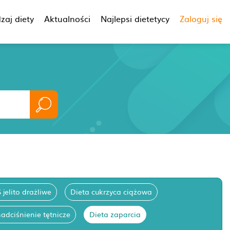
zaj diety
Aktualności
Najlepsi dietetycy
Zaloguj się
 jelito drażliwe
Dieta cukrzyca ciążowa
adciśnienie tętnicze
Dieta zaparcia