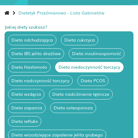
Dietetyk Przeźmierowo - Lista Gabinetów
Jakiej diety szukasz?
Dieta odchudzająca
Dieta cukrzyca
Dieta IBS jelito drażliwe
Dieta insulinooporność
Dieta Hashimoto
Dieta niedoczynność tarczycy
Dieta nadczynność tarczycy
Dieta PCOS
Dieta wzdęcia
Dieta nadciśnienie tętnicze
Dieta zaparcia
Dieta osteoporoza
Dieta refluks
Dieta wrzodziejące zapalenie jelita grubego