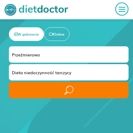
W gabinecie
Online