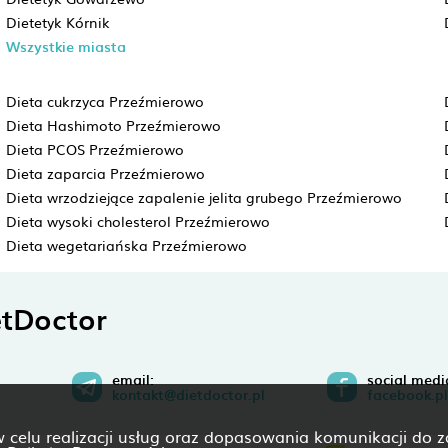
Dietetyk Kórnik
Wszystkie miasta
Dieta cukrzyca Przeźmierowo
Dieta Hashimoto Przeźmierowo
Dieta PCOS Przeźmierowo
Dieta zaparcia Przeźmierowo
Dieta wrzodziejące zapalenie jelita grubego Przeźmierowo
Dieta wysoki cholesterol Przeźmierowo
Dieta wegetariańska Przeźmierowo
tDoctor
email:
social medi
kontakt@dietdoctor.pl
facebook.pl
 w celu realizacji usług oraz dopasowania komunikacji do 