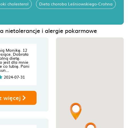
oki cholesterol
Dieta choroba Leśniowskiego-Crohna
ta nietolerancje i alergie pokarmowe
ią Monikę. 12
esiące. Dobrała
alną dietę.
o jest dla mnie
e co lubię. Pani
un...
2024-07-31
z więcej