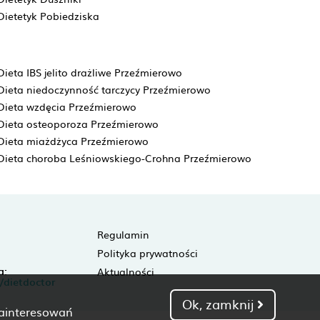
Dietetyk Pobiedziska
Dieta IBS jelito drażliwe Przeźmierowo
Dieta niedoczynność tarczycy Przeźmierowo
Dieta wzdęcia Przeźmierowo
Dieta osteoporoza Przeźmierowo
Dieta miażdżyca Przeźmierowo
Dieta choroba Leśniowskiego-Crohna Przeźmierowo
Regulamin
Polityka prywatności
a:
Aktualności
/dietdoctor
Ok, zamknij
zainteresowań