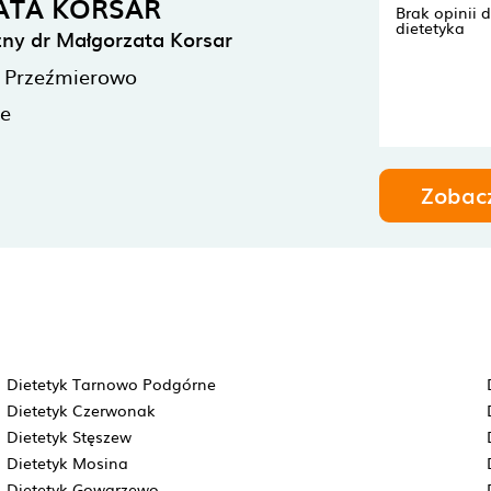
ATA KORSAR
Brak opinii 
dietetyka
czny dr Małgorzata Korsar
Przeźmierowo
ne
Zobac
Dietetyk Tarnowo Podgórne
Dietetyk Czerwonak
Dietetyk Stęszew
Dietetyk Mosina
Dietetyk Gowarzewo