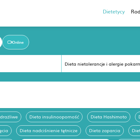
Dietetycy
Rod
Online
 drażliwe
Dieta insulinooporność
Dieta Hashimoto
ęcia
Dieta nadciśnienie tętnicze
Dieta zaparcia
Die