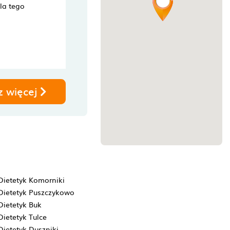
dla tego
z więcej
Dietetyk Komorniki
Dietetyk Puszczykowo
Dietetyk Buk
Dietetyk Tulce
Dietetyk Duszniki