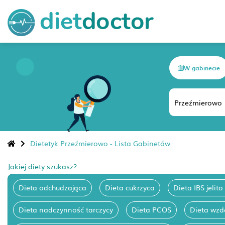
W gabinecie
Dietetyk Przeźmierowo - Lista Gabinetów
Jakiej diety szukasz?
Dieta odchudzająca
Dieta cukrzyca
Dieta IBS jelito
Dieta nadczynność tarczycy
Dieta PCOS
Dieta wzd