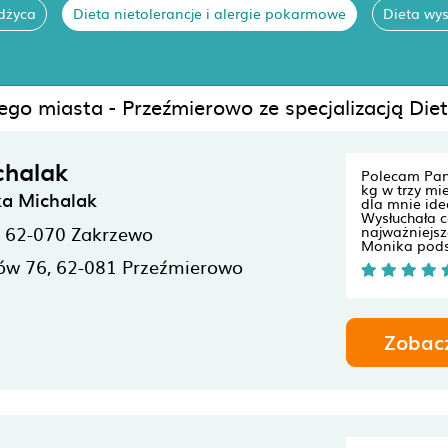
dżyca
Dieta nietolerancje i alergie pokarmowe
Dieta wys
ego miasta - Przeźmierowo ze specjalizacją Die
chalak
Polecam Pan
kg w trzy mi
ka Michalak
dla mnie ide
Wysłuchała c
,
62-070
Zakrzewo
najważniejsz
Monika pods
ów 76,
62-081
Przeźmierowo
Zobac