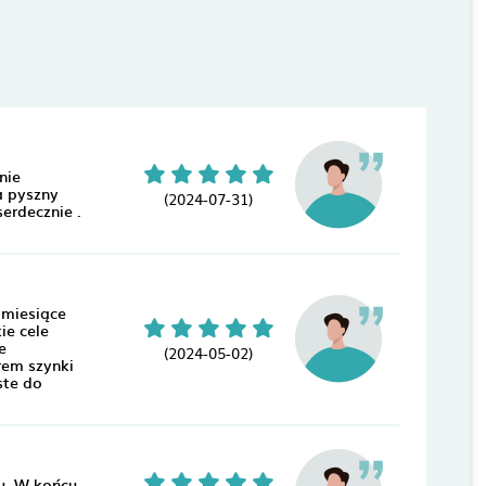
nie
a pyszny
(2024-07-31)
erdecznie .
 miesiące
ie cele
e
(2024-05-02)
rem szynki
ste do
u. W końcu