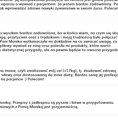
w oparciu o wywiad z pacjentem. Ja jestem bardzo zadowolony. Pos
ę jak wprowadzić zdrowe nawyki żywieniowe w swoim życiu. Poleca
iki wyszłam bardzo zadowolona, bo w końcu wiem, na czym się sk
ą, przytyciem oraz z trądzikiem i moją trudnością było połączyć
Pani Monika wytłumaczyła mi dokładnie na co zwracać uwagę, co 
egółowy wywiad ze mną oraz poleciła mi produkty, które warto
k dietetycznej przygody, ale na pewno będzie to owocna przygod
 masie, czyli zrealizować mój cel (+17kg), tj. zbudować zdrową,
 siłowy oraz dostosowaną do mnie dietę. Bardzo cenię jej profesj
na pacjencie :) Polecam!
niką. Przepisy z jadłospisu są pyszne i łatwe w przygotowaniu.
iowych z Panią Moniką jest przyjemnością.