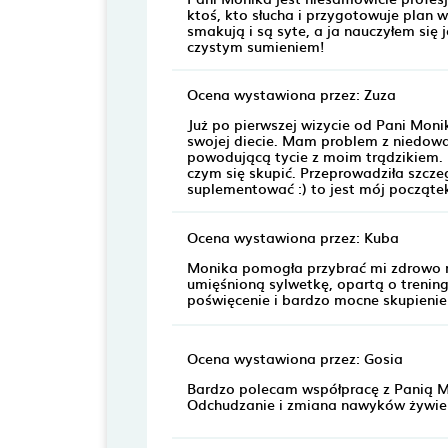
ktoś, kto słucha i przygotowuje plan 
smakują i są syte, a ja nauczyłem si
czystym sumieniem!
Ocena wystawiona przez: Zuza
Już po pierwszej wizycie od Pani Mon
swojej diecie. Mam problem z niedowag
powodującą tycie z moim trądzikiem. 
czym się skupić. Przeprowadziła szcz
suplementować :) to jest mój począte
Ocena wystawiona przez: Kuba
Monika pomogła przybrać mi zdrowo na
umięśnioną sylwetkę, opartą o trening
poświęcenie i bardzo mocne skupienie 
Ocena wystawiona przez: Gosia
Bardzo polecam współpracę z Panią Mo
Odchudzanie i zmiana nawyków żywien