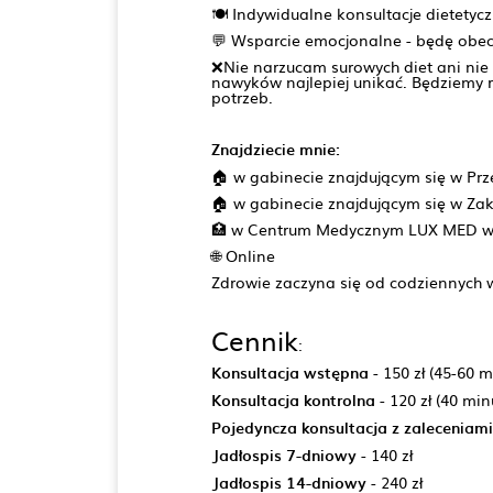
🍽 Indywidualne konsultacje dietetyc
💬 Wsparcie emocjonalne - będę obe
❌Nie narzucam surowych diet ani nie 
nawyków najlepiej unikać. Będziemy 
potrzeb.
Znajdziecie mnie:
🏠 w gabinecie znajdującym się w Pr
🏠 w gabinecie znajdującym się w Zak
🏥 w Centrum Medycznym LUX MED w 
🌐 Online
Zdrowie zaczyna się od codziennych 
Cennik
:
Konsultacja wstępna
- 150 zł (45-60 m
Konsultacja kontrolna
- 120 zł (40 min
Pojedyncza konsultacja z zaleceniami
Jadłospis 7-dniowy
- 140 zł
Jadłospis 14-dniowy
- 240 zł