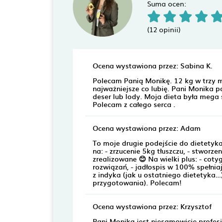
Suma ocen:
(12 opinii)
Ocena wystawiona przez: Sabina K.
Polecam Panią Monikę. 12 kg w trzy mi
najważniejsze co lubię. Pani Monika p
deser lub lody. Moja dieta była mega 
Polecam z całego serca .
Ocena wystawiona przez: Adam
To moje drugie podejście do dietetyk
na: - zrzucenie 5kg tłuszczu, - stwor
zrealizowane 😊 Na wielki plus: - cot
rozwiązań, - jadłospis w 100% spełnia
z indyka (jak u ostatniego dietetyka…
przygotowania). Polecam!
Ocena wystawiona przez: Krzysztof
Pani Monika jest niesamowicie profes