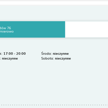
dów 76
źmierowo
k:
17:00 - 20:00
Środa:
nieczynne
k:
nieczynne
Sobota:
nieczynne