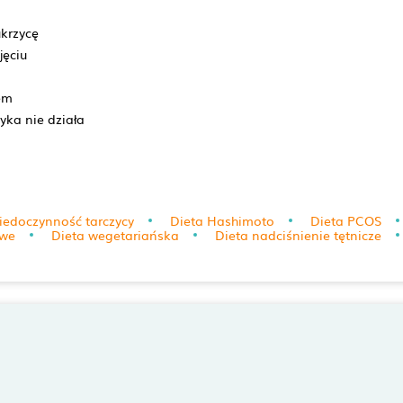
ukrzycę
jęciu
em
yka nie działa
iedoczynność tarczycy
Dieta Hashimoto
Dieta PCOS
owe
Dieta wegetariańska
Dieta nadciśnienie tętnicze