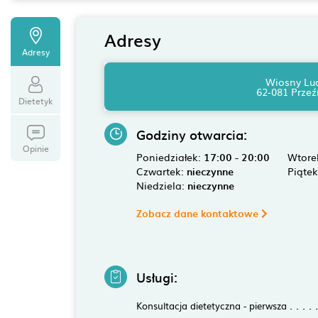
Adresy
Adresy
Wiosny Lu
62-081 Prze
Dietetyk
Godziny otwarcia:
Opinie
Poniedziałek:
17:00 - 20:00
Wtore
Czwartek:
nieczynne
Piąte
Niedziela:
nieczynne
Zobacz dane kontaktowe
Usługi:
Konsultacja dietetyczna - pierwsza