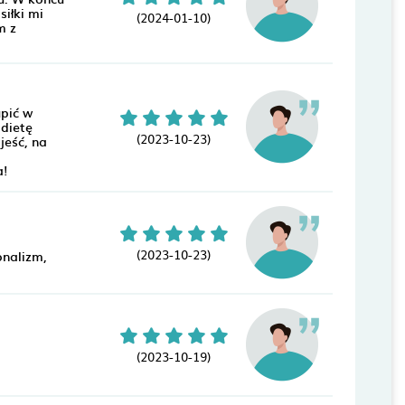
iłki mi
(2024-01-10)
m z
upić w
 dietę
(2023-10-23)
jeść, na
a!
(2023-10-23)
onalizm,
(2023-10-19)