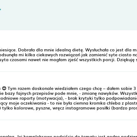
esiące. Dobrała dla mnie idealną dietę. Wysłuchała co jest dla m
odsunęła mi kilka ciekawych rozwiązań jak zamienić syte ciasto n
syta czasami nawet nie mogłam zjeść wszystkich porcji. Dziękuję s
a 😊 Tym razem doskonale wiedziałem czego chcę – dałem sobie 3
zenie bazy fajnych przepisów pode mnie, - zmianę nawyków. Wszystk
ygodniowe raporty (motywacja), - brak krytyki tylko podpowiadani
jący moje oczekiwania - to nie była ciemna kromka chleba z plast
) tylko kolorowe, pyszne, wręcz instagramowe posiłki (bardzo pro
jonalna. Jej kompleksowe podejście do tematu jest godne podziw