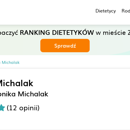
Dietetycy
Rod
baczyć
RANKING DIETETYKÓW
w mieście 
Sprawdź
a Michalak
ichalak
onika Michalak
(12 opinii)